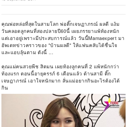
คุณพ่อหล่อที่สุดในสามโลก พ่อติ๊กเจษฏาภรณ์ ผลดี แง้ม
วันคลอดลูกคนที่สองปลายปี60นี้ เผยภรรยาแพ้ท้องหนัก
แต่เอาอยู่เพราะมีประสบการณ์แล้ว วันนี้Mamaexpert มา
อัพเดทข่าวคราวของ "บ้านผลดี" ให้แฟนคลับได้ชื่นใจ
และแอบลุ้นตาม ดังนี้ ...
คุณแม่คนสวยพีช สิตมน เผยท้องลูกคนที่ 2 แพ้หนักกว่า
ท้องแรก ตอนนี้อายุครรภ์ 6 เดือนแล้ว ด้านสามี ติ๊ก
เจษฎาภรณ์ เอาใจหนักมาก ลั่นแม่อยากกินอะไรต้องได้
กิน