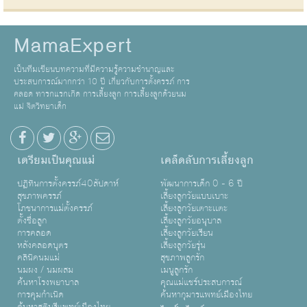
MamaExpert
เป็นทีมเขียนบทความที่มีความรู้ความชำนาญและ
ประสบการณ์มากกว่า 10 ปี เกี่ยวกับการตั้งครรภ์ การ
คลอด ทารกแรกเกิด การเลี้ยงลูก การเลี้ยงลูกด้วยนม
แม่ จิตวิทยาเด็ก
เตรียมเป็นคุณแม่
เคล็ดลับการเลี้ยงลูก
ปฏิทินการตั้งครรภ์40สัปดาห์
พัฒนาการเด็ก 0 - 6 ปี
สุขภาพครรภ์
เลี้ยงลูกวัยแบบเบาะ
โภชนาการแม่ตั้งครรภ์
เลี้ยงลูกวัยเตาะเเตะ
ตั้งชื่อลูก
เลี้ยงลูกวัยอนุบาล
การคลอด
เลี้ยงลูกวัยเรียน
หลังคลอดบุตร
เลี้ยงลูกวัยรุ่น
คลินิคนมแม่
สุขภาพลูกรัก
นมผง / นมผสม
เมนูลูกรัก
ค้นหาโรงพยาบาล
คุณแม่แชร์ประสบการณ์
การคุมกำเนิด
ค้นหากุมารแพทย์เมืองไทย