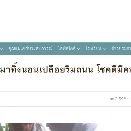
คุณแม่แชร์ประสบการณ์
ไลฟ์สไตล์
โรงเรียน
ข่าวประชา
มาทิ้งนอนเปลือยริมถนน โชคดีมีค
2,598 v