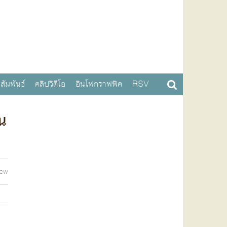
สัมพันธ์
คลิปวิดีโอ
อินโฟกราฟฟิค
RSV
น
iew