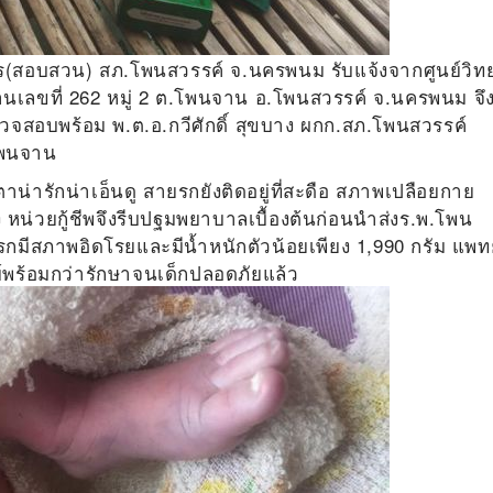
วัตร(สอบสวน) สภ.โพนสวรรค์ จ.นครพนม รับแจ้งจากศูนย์วิทย
านเลขที่ 262 หมู่ 2 ต.โพนจาน อ.โพนสวรรค์ จ.นครพนม จึ
จสอบพร้อม พ.ต.อ.กวีศักดิ์ สุขบาง ผกก.สภ.โพนสวรรค์
โพนจาน
น่ารักน่าเอ็นดู สายรกยังติดอยู่ที่สะดือ สภาพเปลือยกาย
สูง หน่วยกู้ชีพจึงรีบปฐมพยาบาลเบื้องต้นก่อนนำส่งร.พ.โพน
ารกมีสภาพอิดโรยและมีน้ำหนักตัวน้อยเพียง 1,990 กรัม แพท
ทย์พร้อมกว่ารักษาจนเด็กปลอดภัยแล้ว