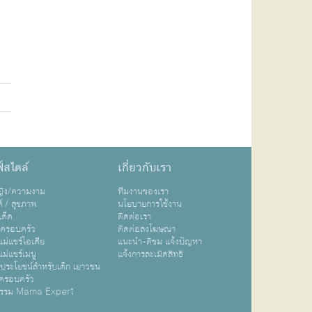
์สไตล์
เกี่ยวกับเรา
หญิง/ความงาม
ทีมงานของเรา
ส์ / สุขภาพ
นโยบายการใช้งาน
เด็ด
ติดต่อเรา
ปครอบครัว
ติดต่อลงโฆษณา
ม่แชร์ไอเดีย
แนะนำ-ติชม แจ้งปัญหา
ม่แชร์เมนู
แจ้งการละเมิดสิทธิ
ิประโยชน์สำหรับเด็ก เยาวชน
ครอบครัว
กรรม Mama Expert