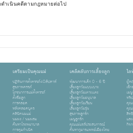
พื่อดำเนินคดีตามกฎหมายต่อไป
เตรียมเป็นคุณแม่
เคล็ดลับการเลี้ยงลูก
ไลฟ
ปฏิทินการตั้งครรภ์40สัปดาห์
พัฒนาการเด็ก 0 - 6 ปี
ผู้
สุขภาพครรภ์
เลี้ยงลูกวัยแบบเบาะ
เซ็ก
โภชนาการแม่ตั้งครรภ์
เลี้ยงลูกวัยเตาะเเตะ
เมนู
ตั้งชื่อลูก
เลี้ยงลูกวัยอนุบาล
ทริ
การคลอด
เลี้ยงลูกวัยเรียน
คุณแ
หลังคลอดบุตร
เลี้ยงลูกวัยรุ่น
คุณแ
คลินิคนมแม่
สุขภาพลูกรัก
สิทธ
นมผง / นมผสม
เมนูลูกรัก
และ
ค้นหาโรงพยาบาล
คุณแม่แชร์ประสบการณ์
กิจ
การคุมกำเนิด
ค้นหากุมารแพทย์เมืองไทย