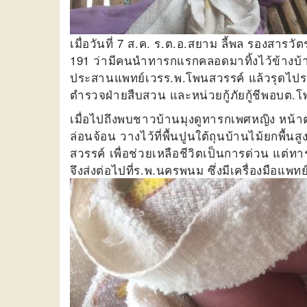
เมื่อวันที่ 7 ส.ค. ร.ต.อ.สยาม ลี้พล รองสาร
191 ว่ามีคนนำทารกแรกคลอดมาทิ้งไว้ข้างบ้
ประสานแพทย์เวรร.พ.โพนสวรรค์ แล้วรุดไปรว
ตำรวจฝ่ายสืบสวน และหน่วยกู้ภัยกู้ชีพอบต.
เมื่อไปถึงพบชาวบ้านมุงดูทารกเพศหญิง หน้าตา
ล่อนจ้อน วางไว้ที่พื้นปูนใต้ถุนบ้านไม้ยกพื้น
สวรรค์ เพื่อช่วยเหลือชีวิตเป็นการด่วน แต่ท
จึงส่งต่อไปที่ร.พ.นครพนม ซึ่งมีเครื่องมือแพ