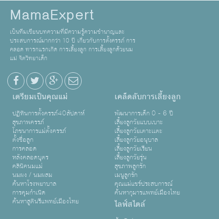
MamaExpert
เป็นทีมเขียนบทความที่มีความรู้ความชำนาญและ
ประสบการณ์มากกว่า 10 ปี เกี่ยวกับการตั้งครรภ์ การ
คลอด ทารกแรกเกิด การเลี้ยงลูก การเลี้ยงลูกด้วยนม
แม่ จิตวิทยาเด็ก
เตรียมเป็นคุณแม่
เคล็ดลับการเลี้ยงลูก
ปฏิทินการตั้งครรภ์40สัปดาห์
พัฒนาการเด็ก 0 - 6 ปี
สุขภาพครรภ์
เลี้ยงลูกวัยแบบเบาะ
โภชนาการแม่ตั้งครรภ์
เลี้ยงลูกวัยเตาะเเตะ
ตั้งชื่อลูก
เลี้ยงลูกวัยอนุบาล
การคลอด
เลี้ยงลูกวัยเรียน
หลังคลอดบุตร
เลี้ยงลูกวัยรุ่น
คลินิคนมแม่
สุขภาพลูกรัก
นมผง / นมผสม
เมนูลูกรัก
ค้นหาโรงพยาบาล
คุณแม่แชร์ประสบการณ์
การคุมกำเนิด
ค้นหากุมารแพทย์เมืองไทย
ค้นหาสูตินรีแพทย์เมืองไทย
ไลฟ์สไตล์