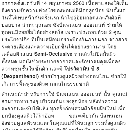
อากาศตั้งแต่วันที่ 14 พฤษภาคม 2560 เนื้อหาแสดงให้เห็น
ถึงความรักความห่วงใยของพ่อแม่ที่มีต่อลูกน้อย นับตั้งแต่
วันที่ได้พบหน้ากันครั้งแรก นำไปสู่อ้อมกอดและสัมผัสที่
บอบบาง น่าทะนุถนอม ซึ่งบีแพนเธน ออยเมนท์ ช่วยให้
ทุกคนมีรอยยิ้มได้อย่างสดใส เพราะประกอบด้วย 2 คุณ
ประโยชน์ดีๆ ที่เป็นเสมือนเกราะป้องกันภายนอก จากสาร
ระคายเคืองและความเปียกชื้นได้อย่างยาวนาน โดย
เคลือบผิวแบบ
ทาแล้วไม่ปิดกั้นผิว
Semi-Occlusive
ทั้งหมด แต่ยังช่วยระบายอากาศและรักษาสมดุลเพื่อคง
ความชุ่มชื้นในชั้นผิว และมี
โปรวิตามิน บี 5
ช่วยบำรุงดูแลผิวอย่างอ่อนโยน ช่วยให้
(Dexpanthenol)
เกิดการฟื้นฟูของผิวตามกลไกธรรมชาติ
คำแนะนำสำหรับการใช้ บีแพนเธน ออยเมนท์ นั้น คุณแม่
สามารถทาบางๆ บริเวณก้นของลูกน้อย หลังทำความ
สะอาดและซับให้แห้ง ทุกครั้งก่อนสวมผ้าอ้อมผืนใหม่ เพื่อ
ปกป้องดูแลผิวใต้ผ้าอ้อม ขณะเดียวกัน บีแพนเธน
ยังช่วยดูแลหัวนมแตกในคุณแม่ที่ให้นมลูก รวมทั้งดูแลผิว
แห้ง แตก ลอกได้อีกด้วย ผู้บริโภคที่สนใจ สามารถรับ