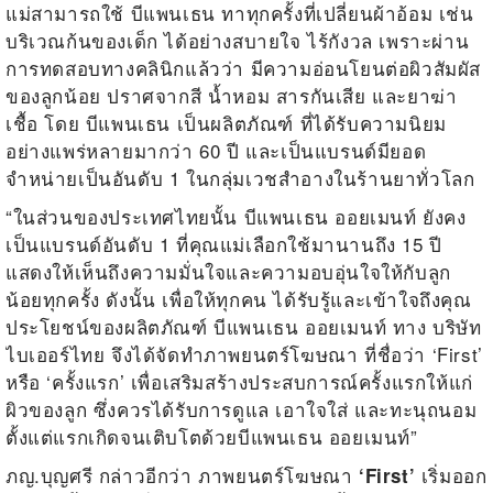
แม่สามารถใช้ บีแพนเธน ทาทุกครั้งที่เปลี่ยนผ้าอ้อม เช่น
บริเวณก้นของเด็ก ได้อย่างสบายใจ ไร้กังวล เพราะผ่าน
การทดสอบทางคลินิกแล้วว่า มีความอ่อนโยนต่อผิวสัมผัส
ของลูกน้อย ปราศจากสี น้ำหอม สารกันเสีย และยาฆ่า
เชื้อ โดย บีแพนเธน เป็นผลิตภัณฑ์ ที่ได้รับความนิยม
อย่างแพร่หลายมากว่า 60 ปี และเป็นแบรนด์มียอด
จำหน่ายเป็นอันดับ 1 ในกลุ่มเวชสำอางในร้านยาทั่วโลก
“ในส่วนของประเทศไทยนั้น บีแพนเธน ออยเมนท์ ยังคง
เป็นแบรนด์อันดับ 1 ที่คุณแม่เลือกใช้มานานถึง 15 ปี
แสดงให้เห็นถึงความมั่นใจและความอบอุ่นใจให้กับลูก
น้อยทุกครั้ง ดังนั้น เพื่อให้ทุกคน ได้รับรู้และเข้าใจถึงคุณ
ประโยชน์ของผลิตภัณฑ์ บีแพนเธน ออยเมนท์ ทาง บริษัท
ไบเออร์ไทย จึงได้จัดทำภาพยนตร์โฆษณา ที่ชื่อว่า ‘First’
หรือ ‘ครั้งแรก’ เพื่อเสริมสร้างประสบการณ์ครั้งแรกให้แก่
ผิวของลูก ซึ่งควรได้รับการดูแล เอาใจใส่ และทะนุถนอม
ตั้งแต่แรกเกิดจนเติบโตด้วยบีแพนเธน ออยเมนท์”
ภญ.บุญศรี
กล่าวอีกว่า ภาพยนตร์โฆษณา
เริ่มออก
‘First’