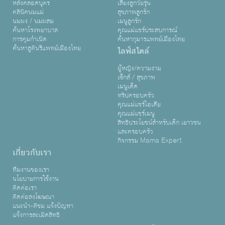
หลังคลอดบุตร
เลี้ยงลูกวัยรุ่น
คลินิคนมแม่
สุขภาพลูกรัก
นมผง / นมผสม
เมนูลูกรัก
ค้นหาโรงพยาบาล
คุณแม่แชร์ประสบการณ์
การคุมกำเนิด
ค้นหากุมารแพทย์เมืองไทย
ค้นหาสูตินรีแพทย์เมืองไทย
ไลฟ์สไตล์
ผู้หญิง/ความงาม
เซ็กส์ / สุขภาพ
เมนูเด็ด
ทริปครอบครัว
คุณแม่แชร์ไอเดีย
คุณแม่แชร์เมนู
สิทธิประโยชน์สำหรับเด็ก เยาวชน
และครอบครัว
กิจกรรม Mama Expert
เกี่ยวกับเรา
ทีมงานของเรา
นโยบายการใช้งาน
ติดต่อเรา
ติดต่อลงโฆษณา
แนะนำ-ติชม แจ้งปัญหา
แจ้งการละเมิดสิทธิ