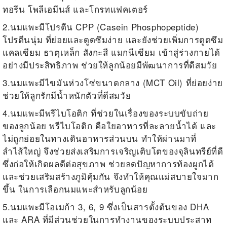
ทอรีน
โพลีเอมีนส์ และโกรทแฟคเตอร์
2.
นมแพะมีโปรตีน CPP (Casein Phosphopeptide)
โปรตีนนุ่ม ที่ย่อยและดูดซึมง่าย
และยังช่วยเพิ่มการดูดซึม
แคลเซียม ธาตุเหล็ก สังกะสี แมกนีเซียม เข้าสู่ร่างกายได้
อย่างมีประสิทธิภาพ ช่วยให้ลูกน้อยมีพัฒนาการที่ดีสมวัย
3.นมแพะมี
ไขมันห่วงโซ่ขนาดกลาง (MCT Oil) ที่ย่อยง่าย
ช่วยให้ลูกรักมีน้ำหนักตัว
ที่ดีสมวัย
4.
นมแพะมีพรีไบโอติก ที่ช่วยในเรื่องของระบบขับถ่าย
ของลูกน้อย พรีไบโอติก คือใยอาหารที่ละลายน้ำได้ และ
ไม่ถูกย่อยในทางเดินอาหารส่วนบน ทำให้ผ่านมาที่
ลำไส้ใหญ่ จึงช่วยส่งเสริมการเจริญเติบโตของจุลินทรีย์ที่ดี
ซึ่งก่อให้เกิดผลดีต่อสุขภาพ ช่วยลดปัญหาการท้องผูกได้
และช่วยเสริมสร้างภูมิคุ้มกัน จึงทำให้คุณแม่สบายใจมาก
ขึ้น ในการเลือกนมแพะสำหรับลูกน้อย
5.
นมแพะมีโอเมก้า 3, 6, 9 ซึ่งเป็นสารตั้งต้นของ DHA
และ ARA ที่มีส่วนช่วยในการทำงานของระบบประสาท