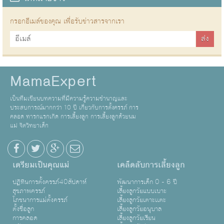
กรอกอีเมล์ของคุณ เพื่อรับข่าวสารจากเรา
MamaExpert
เป็นทีมเขียนบทความที่มีความรู้ความชำนาญและ
ประสบการณ์มากกว่า 10 ปี เกี่ยวกับการตั้งครรภ์ การ
คลอด ทารกแรกเกิด การเลี้ยงลูก การเลี้ยงลูกด้วยนม
แม่ จิตวิทยาเด็ก
เตรียมเป็นคุณแม่
เคล็ดลับการเลี้ยงลูก
ปฏิทินการตั้งครรภ์40สัปดาห์
พัฒนาการเด็ก 0 - 6 ปี
สุขภาพครรภ์
เลี้ยงลูกวัยแบบเบาะ
โภชนาการแม่ตั้งครรภ์
เลี้ยงลูกวัยเตาะเเตะ
ตั้งชื่อลูก
เลี้ยงลูกวัยอนุบาล
การคลอด
เลี้ยงลูกวัยเรียน