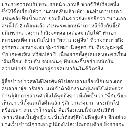
ประกาศว่าคบกับพระเอกหน้าเกาหลี จากซีรีส์เรื่องหนึ่ง
ซึ่งใบ้ชื่อเรื่องให้ว่า “นอนหลับแล้วเพ้อ” จนทำเอาบรรดา
แฟนคลับฟินน้ำแตก” รวมถึงในข่าวยังบอกอีกว่า “นางเอก
คนนี้ได้ 2 เดือนแล้ว ส่วนพระเอกหน้าเกาหลีก็ถึงกับอึ้งกิ
มกี่เพราะดวงงานกำลังจะพุ่งอาจต้องมาดับได้” ทำเอา
หลายคนตีความกันไปว่า “พระนางคู่จิ้น” ที่ว่าจะหมายถึง
คู่รักพระเอกนางเอก จุ๋ย-วรัทยา นิลคูหา กับ ดีเจ.พุฒ-พุฒิ
ชัย เกษตรสิน หรือเปล่า?! เนื่องจากทั้งคู่เคยเล่นละครเรื่อง
“ฝันเฟื่อง” ด้วยกัน จนแฟนๆ ฟินและจิ้นอย่างหนักใน
ความน่ารัก อันนำมาสู่การคบหากันในชีวิตจริง
ผู้สื่อข่าวข่าวสดได้โทรศัพท์ไปสอบถามเรื่องนี้กับนางเอก
คนสวย ‘จุ๋ย-วรัทยา’ แต่เจ้าตัวติดงานอยู่เลยยังไม่สะดวก
ด้านผู้จัดการส่วนตัวจึงได้พูดถึงข่าวที่เกิดขึ้นว่า “พี่กับน้อง
เห็นข่าวนี้ตั้งแต่เมื่อคืนแล้ว รู้สึกว่าแรงมาก แรงเกินไป
หรือเปล่า ถามว่าโกรธมั้ย คือเรื่องแบบนี้มันเซ้นสิทีฟ
เพราะน้องเป็นผู้หญิง ฉะนั้นก็ต้องรู้สึกไม่ดีอยู่แล้ว อีกอย่าง
บางเว็บข่าวมีการเอารูปน้องไปลงประกอบด้วย ยิ่งอาจจะ