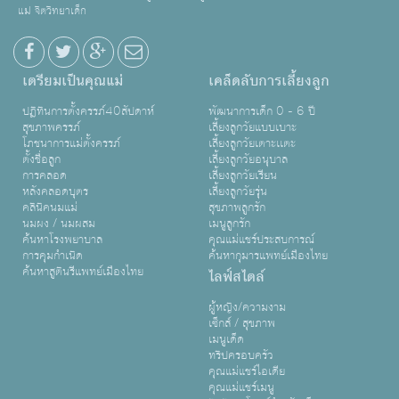
แม่ จิตวิทยาเด็ก
เตรียมเป็นคุณแม่
เคล็ดลับการเลี้ยงลูก
ปฏิทินการตั้งครรภ์40สัปดาห์
พัฒนาการเด็ก 0 - 6 ปี
สุขภาพครรภ์
เลี้ยงลูกวัยแบบเบาะ
โภชนาการแม่ตั้งครรภ์
เลี้ยงลูกวัยเตาะเเตะ
ตั้งชื่อลูก
เลี้ยงลูกวัยอนุบาล
การคลอด
เลี้ยงลูกวัยเรียน
หลังคลอดบุตร
เลี้ยงลูกวัยรุ่น
คลินิคนมแม่
สุขภาพลูกรัก
นมผง / นมผสม
เมนูลูกรัก
ค้นหาโรงพยาบาล
คุณแม่แชร์ประสบการณ์
การคุมกำเนิด
ค้นหากุมารแพทย์เมืองไทย
ค้นหาสูตินรีแพทย์เมืองไทย
ไลฟ์สไตล์
ผู้หญิง/ความงาม
เซ็กส์ / สุขภาพ
เมนูเด็ด
ทริปครอบครัว
คุณแม่แชร์ไอเดีย
คุณแม่แชร์เมนู