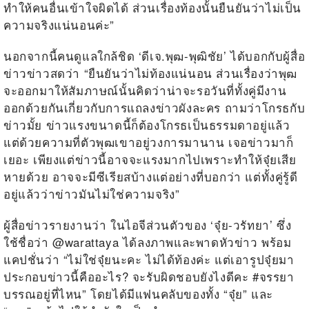
ทำให้คนอื่นเข้าใจผิดได้ ส่วนเรื่องท้องนั้นยืนยันว่าไม่เป็น
ความจริงแน่นอนค่ะ”
นอกจากนี้คนดูแลใกล้ชิด ‘ดีเจ.พุฒ-พุฒิชัย’ ได้บอกกับผู้สื่อ
ข่าวข่าวสดว่า “ยืนยันว่าไม่ท้องแน่นอน ส่วนเรื่องว่าพุฒ
จะออกมาให้สัมภาษณ์นั้นคิดว่าน่าจะรอวันที่ทั้งคู่มีงาน
ออกด้วยกันเกี่ยวกับการแถลงข่าวผังละคร ถามว่าโกรธกับ
ข่าวมั้ย ข่าวแรงขนาดนี้ก็ต้องโกรธเป็นธรรมดาอยู่แล้ว
แต่ด้วยความที่ตัวพุฒเขาอยู่วงการมานาน เจอข่าวมาก็
เยอะ เพียงแต่ข่าวนี้อาจจะแรงมากไปเพราะทำให้จุ๋ยเสีย
หายด้วย อาจจะมีซีเรียสบ้างแต่อย่างที่บอกว่า แต่ทั้งคู่รู้ดี
อยู่แล้วว่าข่าวมันไม่ใช่ความจริง”
ผู้สื่อข่าวรายงานว่า ในไอจีส่วนตัวของ ‘จุ๋ย-วรัทยา’ ซึ่ง
ใช้ชื่อว่า @warattaya ได้ลงภาพและพาดหัวข่าว พร้อม
แคปชั่นว่า “ไม่ใช่จุ๋ยนะคะ ไม่ได้ท้องค่ะ แต่เอารูปจุ๋ยมา
ประกอบข่าวนี้คืออะไร? จะรับผิดชอบยังไงดีคะ #จรรยา
บรรณอยู่ที่ไหน” โดยได้มีแฟนคลับของทั้ง “จุ๋ย” และ