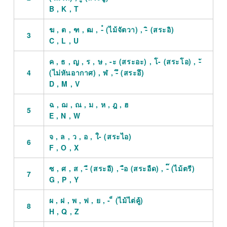
B , K , T
ฆ , ต , ฑ , ฒ , -๋ (ไม้จัตวา) , -ิ (สระอิ)
3
C , L , U
ค , ธ , ญ , ร , ษ , -ะ (สระอะ) , โ- (สระโอ) , -ั
4
(ไม่หันอากาศ) , ฬ , -ึ (สระอึ)
D , M , V
ฉ , ฌ , ณ , ม , ห , ฎ , ฮ
5
E , N , W
จ , ล , ว , อ , ใ- (สระไอ)
6
F , O , X
ซ , ศ , ส , -ี (สระอี) , -ือ (สระอืด) , -๊ (ไม้ตรี)
7
G , P , Y
ผ , ฝ , พ , ฟ , ย , - ็ (ไม้ไต่คู้)
8
H , Q , Z