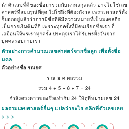
นำตัวเลขที่ดีของชื่อมารวมกับนามสกุลแล้ว อาจไม่ใช่เลข
ศาสตร์ที่สมบรูณ์ที่สุด ไม่ใช่สิ่งที่ต้องกังวล เพราะศาสตร์ตั้ง
ก็บอกอยู่แล้วว่าการมีชื่อที่ดีมีความหมายที่เป็นมงคลถือ
เป็นการเริ่มต้นที่ดี เพราะทุกครั้งที่มีคนเรียกชื่อเรา ก็
เสมือนให้พรเราทุกครั้ง ประดุจเราได้รับพรทั้งวันจาก
บุคคลรอบกายเรา
ตัวอย่างการคำนวณเลขศาสตร์จากชื่อลูก
เพื่อตั้งชื่อ
มคล
ตัวอย่างชื่อ รณยศ
ร ณ ย ศ ผลรวม
รวม 4 + 5 + 8 + 7 = 24
กำลังดวงดาวของชื่อเท่ากับ 24 ให้ดูที่หมายเลข 24
ผลรวมเลขศาสตร์อื่นๆ แปลว่าอะไร คลิกที่ตัวเลขเลย
> > >