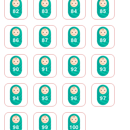
82
83
84
85
86
87
88
89
90
91
92
93
94
95
96
97
98
99
100