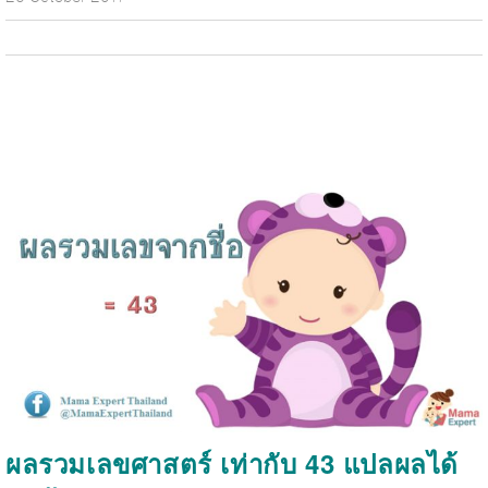
ผลรวมเลขศาสตร์ เท่ากับ 43 แปลผลได้