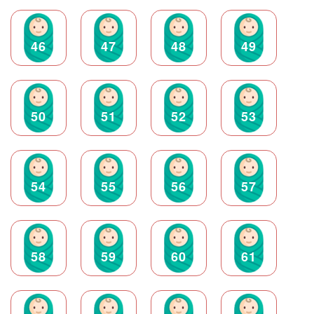
46
47
48
49
50
51
52
53
54
55
56
57
58
59
60
61