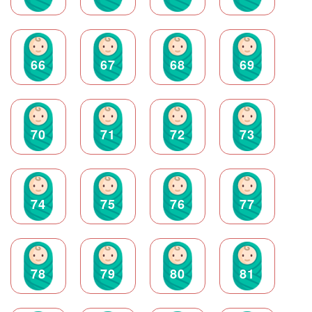
66
67
68
69
70
71
72
73
74
75
76
77
78
79
80
81