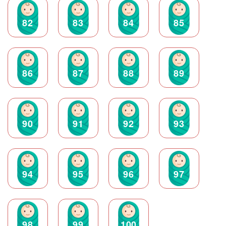
82
83
84
85
86
87
88
89
90
91
92
93
94
95
96
97
98
99
100