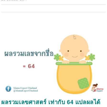
ผลรวมเลขศาสตร์ เท่ากับ 64 แปลผลได้