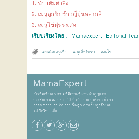
1.
ข้าวต้มตำลึง
2.
เมนูลูกรัก ข้าวญี่ปุ่นหลากสี
3.
เมนูไข่ตุ๋นนมสด
: Mamaexpert Editorial Tea
เรียบเรียงโดย
เมนูเด็ดเมนูเด็ก
เมนูเด็ก1ขวบ
เมนูไข่
MamaExpert
เป็นทีมเขียนบทความที่มีความรู้ความชำนาญและ
ประสบการณ์มากกว่า 10 ปี เกี่ยวกับการตั้งครรภ์ การ
คลอด ทารกแรกเกิด การเลี้ยงลูก การเลี้ยงลูกด้วยนม
แม่ จิตวิทยาเด็ก