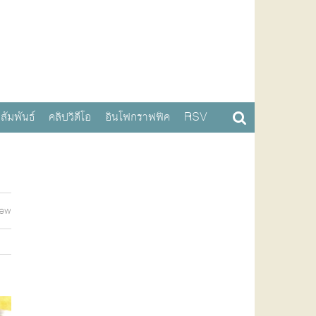
สัมพันธ์
คลิปวิดีโอ
อินโฟกราฟฟิค
RSV
iew