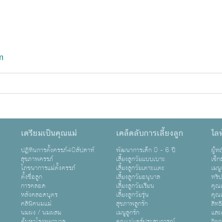
m
เตรียมเป็นคุณแม่
เคล็ดลับการเลี้ยงลูก
ไลฟ
ปฏิทินการตั้งครรภ์40สัปดาห์
พัฒนาการเด็ก 0 - 6 ปี
ผู้
สุขภาพครรภ์
เลี้ยงลูกวัยแบบเบาะ
เซ็ก
โภชนาการแม่ตั้งครรภ์
เลี้ยงลูกวัยเตาะเเตะ
เมนู
ตั้งชื่อลูก
เลี้ยงลูกวัยอนุบาล
ทริ
การคลอด
เลี้ยงลูกวัยเรียน
คุณแ
หลังคลอดบุตร
เลี้ยงลูกวัยรุ่น
คุณแ
คลินิคนมแม่
สุขภาพลูกรัก
สิทธ
นมผง / นมผสม
เมนูลูกรัก
และ
ค้นหาโรงพยาบาล
คุณแม่แชร์ประสบการณ์
กิจ