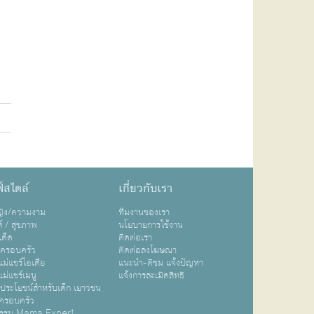
์สไตล์
เกี่ยวกับเรา
หญิง/ความงาม
ทีมงานของเรา
ส์ / สุขภาพ
นโยบายการใช้งาน
เด็ด
ติดต่อเรา
ปครอบครัว
ติดต่อลงโฆษณา
ม่แชร์ไอเดีย
แนะนำ-ติชม แจ้งปัญหา
ม่แชร์เมนู
แจ้งการละเมิดสิทธิ
ิประโยชน์สำหรับเด็ก เยาวชน
ครอบครัว
กรรม Mama Expert