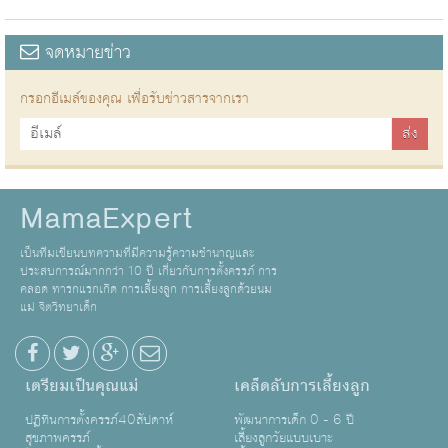
จดหมายข่าว
กรอกอีเมล์ของคุณ เพื่อรับข่าวสารจากเรา
MamaExpert
เป็นทีมเขียนบทความที่มีความรู้ความชำนาญและ
ประสบการณ์มากกว่า 10 ปี เกี่ยวกับการตั้งครรภ์ การ
คลอด ทารกแรกเกิด การเลี้ยงลูก การเลี้ยงลูกด้วยนม
แม่ จิตวิทยาเด็ก
เตรียมเป็นคุณแม่
เคล็ดลับการเลี้ยงลูก
ปฏิทินการตั้งครรภ์40สัปดาห์
พัฒนาการเด็ก 0 - 6 ปี
สุขภาพครรภ์
เลี้ยงลูกวัยแบบเบาะ