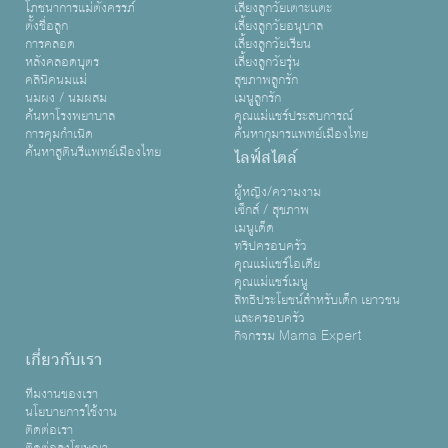
โภชนาการแม่ตั้งครรภ์
เลี้ยงลูกวัยเตาะเเตะ
ตั้งชื่อลูก
เลี้ยงลูกวัยอนุบาล
การคลอด
เลี้ยงลูกวัยเรียน
หลังคลอดบุตร
เลี้ยงลูกวัยรุ่น
คลินิคนมแม่
สุขภาพลูกรัก
นมผง / นมผสม
เมนูลูกรัก
ค้นหาโรงพยาบาล
คุณแม่แชร์ประสบการณ์
การคุมกำเนิด
ค้นหากุมารแพทย์เมืองไทย
ค้นหาสูตินรีแพทย์เมืองไทย
ไลฟ์สไตล์
ผู้หญิง/ความงาม
เซ็กส์ / สุขภาพ
เมนูเด็ด
ทริปครอบครัว
คุณแม่แชร์ไอเดีย
คุณแม่แชร์เมนู
สิทธิประโยชน์สำหรับเด็ก เยาวชน
และครอบครัว
กิจกรรม Mama Expert
เกี่ยวกับเรา
ทีมงานของเรา
นโยบายการใช้งาน
ติดต่อเรา