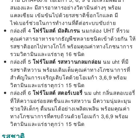
สมองและ มีสารอาหารอย่างวิตามินต่างๆ พร้อม
แคลเซียม เข้มข้นไปด้วยรสชาติช็อกโกแลต มี
ไฟเบอร์ช่วยในการทำงานที่ดีต่อระบบขับถ่าย
กล่องที่ 4
นมกล่อง UHT
ที่รวม
โฟร์โมสต์ มัลติเกรน
คุณค่าสารอาหารจากธัญพืชหลายชนิดเข้าด้วยกัน ให้
รสชาติออกไปทางโกโก้ พร้อมคุณค่าทางโภชนาการ
รวมวิตามินและแร่ธาตุ
16
ชนิด
กล่องที่ 5
นม uht
ที่มี
โฟร์โมสต์ รสหวานกลมกล่อม
รสชาติหวาน พร้อมเติมเต็มคุณค่าทางโภชนาการที่
สำคัญในการเจริญเติบโตด้วยโอเมก้า 3,6,9
พร้อม
วิตามินและแร่ธาตุกว่า
15
ชนิด
กล่องที่ 6
นม uht
กลิ่นสตอเบอรี่
โฟร์โมสต์ สตอร์เบอรี่
ที่ให้ความอร่อยสดชื่นและรสหวาน มีความนุ่มละมุน
ช่วยให้เด็กๆ ดื่มนมได้อย่างเพลิดเพลิน พร้อมคุณค่า
ทางโภชนาการที่ครบถ้วนด้วยโอเมก้า 3,6,9
พร้อม
วิตามินและแร่ธาตุกว่า
15
ชนิด
รสชาติ