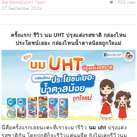
โดย
MamaExpert Team
1,503 view
27 September 2024
ครั้งแรก! รีวิว นม UHT ปรุงแต่งรสชาติ กล่องไหน
ประโยชน์เยอะ กล่องไหนน้ำตาลน้อยถูกใจแม่
นี่คือครั้งแรกเลยนะคะที่เราจะมารีวิว
ปรุงแต่ง
นม
uht
รสชาติกัน โดยปกติก็จะรีวิวแค่นมจืด ยังไม่เคยรีวิวนม