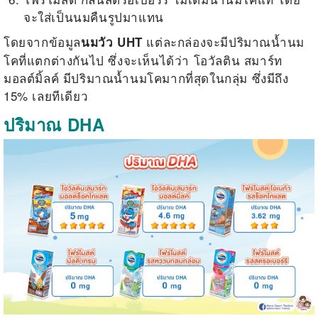
จะ
ใ
ส่เป็นนมคืนรูปมาแทน
โดยจากข้อมูล
แต่ละกล่องจะมีปริมาณน้ำนม
นมวัว
UHT
โคที่แตกต่างกันไป ซึ่งจะเห็นได้ว่า โอวัลติน สมาร์ท
มอลต์มิ้ลค์ มีปริมาณน้ำนมโคมากที่สุดในกลุ่ม ซึ่งมีถึง
15%
เลยทีเดียว
ปริมาณ
DHA