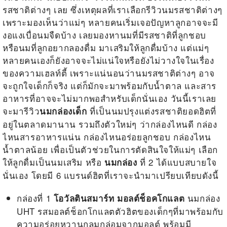
รสชาติต่างๆ เลย ซึ่งเหตุผลที่เราเลือกรีวิวนมรสชาติต่างๆ
เพราะมองเห็นว่าแม่ๆ หลายคนเริ่มเจอปัญหาลูกอาจจะมี
งอแงเบื่อนมจืดบ้าง เลยมองหานมที่มีรสชาติที่ลูกชอบ
หรือนมที่ลูกอยากลองดื่ม มาเสริมให้ลูกดื่มบ้าง แต่แม่ๆ
หลายคนเองก็ยังอาจจะไม่แน่ใจหรือยังไม่วางใจในเรื่อง
ของความเฮลท์ตี้ เพราะแน่นอนว่านมรสชาติต่างๆ อาจ
จะถูกใจเด็กก็จริง แต่ก็มักจะมาพร้อมกับน้ำตาล และสาร
อาหารที่อาจจะไม่มากพอสำหรับเด็กนั่นเอง วันนี้เราเลย
จะมารีวิว
ที่เป็นนมปรุงแต่งรสชาติยอดฮิตที่
นมกล่องเด็ก
อยู่ในตลาดมานาน รวมถึงตัวใหม่ๆ ว่ากล่องไหนดี กล่อง
ไหนสารอาหารแน่น กล่องไหนอร่อยลูกชอบ กล่องไหน
น้ำตาลน้อย เพื่อเป็นตัวช่วยในการตัดสินใจให้แม่ๆ เลือก
ให้ลูกดื่มเป็นนมเสริม หรือ
ที่ 2 ได้แบบสบายใจ
นมกล่อง
นั่นเอง โดยมี 6 แบรนด์ฮิตที่เราจะนำมาเปรียบเทียบดังนี้
กล่องที่ 1
นมกล่อง
โอวัลตินสมาร์ท มอลต์ช็อคโกแลต
UHT
รสมอลต์ช็อกโกแลตตัวฮิตของเด็กๆที่มาพร้อมกับ
ความอร่อยหวานกลมกล่อมจากมอลต์
พร้อมมี