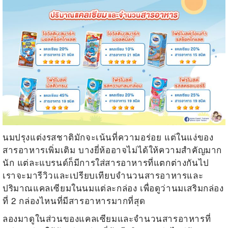
นมปรุงแต่งรสชาติมักจะเน้นที่ความอร่อย แต่ในแง่ของ
สารอาหารเพิ่มเติม บางยี่ห้ออาจไม่ได้ให้ความสำคัญมาก
นัก แต่ละแบรนด์ก็มีการใส่สารอาหารที่แตกต่างกันไป
เราจะมารีวิวและเปรียบเทียบจำนวนสารอาหารและ
ปริมาณแคลเซียมในนมแต่ละกล่อง เพื่อดูว่านมเสริมกล่อง
ที่ 2 กล่องไหนที่มีสารอาหารมากที่สุด
ลองมาดูในส่วนของแคลเซียมและจำนวนสารอาหารที่