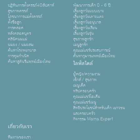
ปฏิทินการตั้งครรภ์40สัปดาห์
พัฒนาการเด็ก 0 - 6 ปี
สุขภาพครรภ์
เลี้ยงลูกวัยแบบเบาะ
โภชนาการแม่ตั้งครรภ์
เลี้ยงลูกวัยเตาะเเตะ
ตั้งชื่อลูก
เลี้ยงลูกวัยอนุบาล
การคลอด
เลี้ยงลูกวัยเรียน
หลังคลอดบุตร
เลี้ยงลูกวัยรุ่น
คลินิคนมแม่
สุขภาพลูกรัก
นมผง / นมผสม
เมนูลูกรัก
ค้นหาโรงพยาบาล
คุณแม่แชร์ประสบการณ์
การคุมกำเนิด
ค้นหากุมารแพทย์เมืองไทย
ค้นหาสูตินรีแพทย์เมืองไทย
ไลฟ์สไตล์
ผู้หญิง/ความงาม
เซ็กส์ / สุขภาพ
เมนูเด็ด
ทริปครอบครัว
คุณแม่แชร์ไอเดีย
คุณแม่แชร์เมนู
สิทธิประโยชน์สำหรับเด็ก เยาวชน
และครอบครัว
กิจกรรม Mama Expert
เกี่ยวกับเรา
ทีมงานของเรา