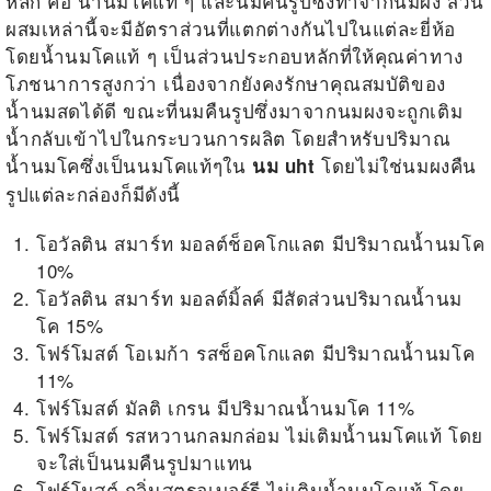
หลัก คือ น้ำนมโคแท้ ๆ และนมคืนรูปซึ่งทำจากนมผง ส่วน
ผสมเหล่านี้จะมีอัตราส่วนที่แตกต่างกันไปในแต่ละยี่ห้อ
โดยน้ำนมโคแท้ ๆ เป็นส่วนประกอบหลักที่ให้คุณค่าทาง
โภชนาการสูงกว่า เนื่องจากยังคงรักษาคุณสมบัติของ
น้ำนมสดได้ดี ขณะที่นมคืนรูปซึ่งมาจากนมผงจะถูกเติม
น้ำกลับเข้าไปในกระบวนการผลิต โดยสำหรับปริมาณ
น้ำนมโคซึ่งเป็นนมโคแท้ๆใน
โดยไม่ใช่นมผงคืน
นม
uht
รูปแต่ละกล่องก็มีดังนี้
โอวัลติน สมาร์ท มอลต์ช็อคโกแลต มีปริมาณน้ำนมโค
10%
โอวัลติน สมาร์ท มอลต์มิ้ลค์ มีสัดส่วนปริมาณน้ำนม
โค 15%
โฟร์โมสต์ โอเมก้า รสช็อคโกแลต มีปริมาณน้ำนมโค
11%
โฟร์โมสต์ มัลติ เกรน มีปริมาณน้ำนมโค 11%
โฟร์โมสต์ รสหวานกลมกล่อม ไม่เติมน้ำนมโคแท้ โดย
จะใส่เป็นนมคืนรูปมาแทน
โฟร์โมสต์ กลิ่นสตรอเบอร์รี ไม่เติมน้ำนมโคแท้ โดย