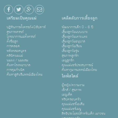
เตรียมเป็นคุณแม่
เคล็ดลับการเลี้ยงลูก
ปฏิทินการตั้งครรภ์40สัปดาห์
พัฒนาการเด็ก 0 - 6 ปี
สุขภาพครรภ์
เลี้ยงลูกวัยแบบเบาะ
โภชนาการแม่ตั้งครรภ์
เลี้ยงลูกวัยเตาะเเตะ
ตั้งชื่อลูก
เลี้ยงลูกวัยอนุบาล
การคลอด
เลี้ยงลูกวัยเรียน
หลังคลอดบุตร
เลี้ยงลูกวัยรุ่น
คลินิคนมแม่
สุขภาพลูกรัก
นมผง / นมผสม
เมนูลูกรัก
ค้นหาโรงพยาบาล
คุณแม่แชร์ประสบการณ์
การคุมกำเนิด
ค้นหากุมารแพทย์เมืองไทย
ค้นหาสูตินรีแพทย์เมืองไทย
ไลฟ์สไตล์
ผู้หญิง/ความงาม
เซ็กส์ / สุขภาพ
เมนูเด็ด
ทริปครอบครัว
คุณแม่แชร์ไอเดีย
คุณแม่แชร์เมนู
สิทธิประโยชน์สำหรับเด็ก เยาวชน