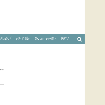
สัมพันธ์
คลิปวิดีโอ
อินโฟกราฟฟิค
RSV
iew