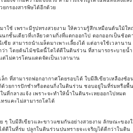
วยกรองสารพิษได้อีกด้วย
นำมาใช้ เพราะมีรูปทรงสวยงาม ให้ความรู้สึกเหมือนต้นใม้ใหญ
กชั้นเดียวที่เกลียวตามกิ่งที่แตกออกไป ดอกออกเป็นช้อต
นีเซีย สามารถนำเมล็ดมาเพาะเลี้ยงได้ แต่อาจใช้เวลานาน
ีกว่า โดยต้นไม้ชนิดนี้โตได้ดีในดินร่วน ที่สามารถระบายน้ำ
้ แต่ไม่ควรโดนแดดจัดเป็นเวลานาน
ล็ก ที่สามารถฟอกอากาศโดยรอบได้ ใบมีสีเขียวเหลืองซ้อ
ด้วยการปักชำหรือตอนกิ่งในดินร่วน ชอบอยู่ในที่ร่มหรือพื้นท
้ในที่กลางแจ้ง เพราะจะทำให้น้ำในดินระเหยออกไปหมด
ต้นไทรแคะไม่สามารถโตได้
ู่บ่อย ๆ ใบมีสีเขียวและขาวแซมกันอย่างสวยงาม ลักษณะของ
้ดีในที่ร่ม ปลูกในดินร่วนปนทรายจะเจริญได้ดีกว่าในดิน