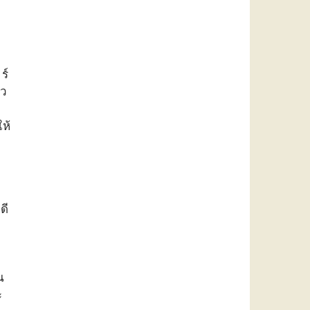
ร์
ยว
ห้
ดี
น
ะ