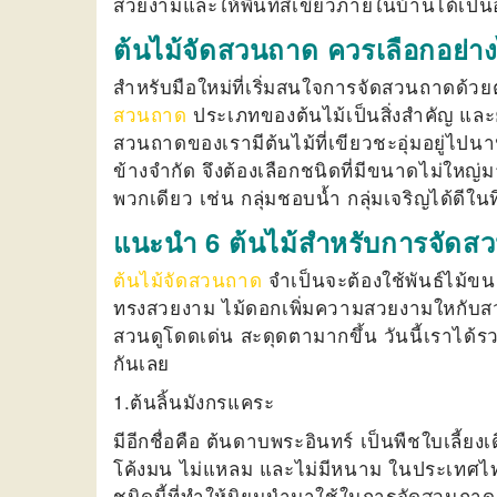
สวยงามและให้พื้นที่สีเขียวภายในบ้านได้เป็นอ
ต้นไม้จัดสวนถาด ควรเลือกอย่า
สำหรับมือใหม่ที่เริ่มสนใจการจัดสวนถาดด้วยต
สวนถาด
ประเภทของต้นไม้เป็นสิ่งสำคัญ และย
สวนถาดของเรามีต้นไม้ที่เขียวชะอุ่มอยู่ไปนาน
ข้างจำกัด จึงต้องเลือกชนิดที่มีขนาดไม่ให
พวกเดียว เช่น กลุ่มชอบน้ำ กลุ่มเจริญได้ดีใน
แนะนำ 6 ต้นไม้สำหรับการจัดส
ต้นไม้จัดสวนถาด
จำเป็นจะต้องใช้พันธ์ไม้ขน
ทรงสวยงาม ไม้ดอกเพิ่มความสวยงามใหกับสว
สวนดูโดดเด่น สะดุดตามากขึ้น วันนี้เราได้ร
กันเลย
1.ต้นลิ้นมังกรแคระ
มีอีกชื่อคือ ต้นดาบพระอินทร์ เป็นพืชใบเลี้
โค้งมน ไม่แหลม และไม่มีหนาม ในประเทศไทยม
ชนิดนี้ที่ทำให้นิยมนำมาใช้ในการจัดสวนถาด 