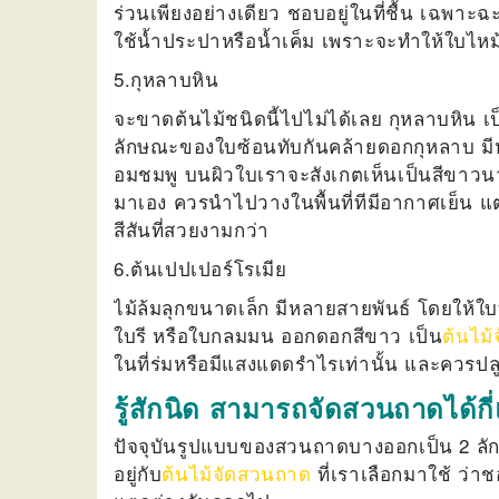
ร่วนเพียงอย่างเดียว ชอบอยู่ในที่ชื้น เฉพาะฉะ
ใช้น้ำประปาหรือน้ำเค็ม เพราะจะทำให้ใบไหม้
5.กุหลาบหิน
จะขาดต้นไม้ชนิดนี้ไปไม่ได้เลย กุหลาบหิน เป
ลักษณะของใบซ้อนทับกันคล้ายดอกกุหลาบ มีหล
อมชมพู บนผิวใบเราจะสังเกตเห็นเป็นสีขาวนวล
มาเอง ควรนำไปวางในพื้นที่ทีมีอากาศเย็น แต
สีสันที่สวยงามกว่า
6.ต้นเปปเปอร์โรเมีย
ไม้ล้มลุกขนาดเล็ก มีหลายสายพันธ์ โดยให้ใบ
ใบรี หรือใบกลมมน ออกดอกสีขาว เป็น
ต้นไม
ในที่ร่มหรือมีแสงแดดรำไรเท่านั้น และควรปลู
รู้สักนิด สามารถจัดสวนถาดได้กี
ปัจจุบันรูปแบบของสวนถาดบางออกเป็น 2 ลั
อยู่กับ
ต้นไม้จัดสวนถาด
ที่เราเลือกมาใช้ ว่า