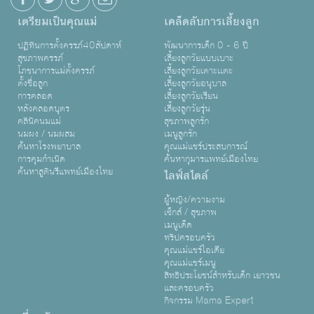
เตรียมเป็นคุณแม่
เคล็ดลับการเลี้ยงลูก
ปฏิทินการตั้งครรภ์40สัปดาห์
พัฒนาการเด็ก 0 - 6 ปี
สุขภาพครรภ์
เลี้ยงลูกวัยแบบเบาะ
โภชนาการแม่ตั้งครรภ์
เลี้ยงลูกวัยเตาะเเตะ
ตั้งชื่อลูก
เลี้ยงลูกวัยอนุบาล
การคลอด
เลี้ยงลูกวัยเรียน
หลังคลอดบุตร
เลี้ยงลูกวัยรุ่น
คลินิคนมแม่
สุขภาพลูกรัก
นมผง / นมผสม
เมนูลูกรัก
ค้นหาโรงพยาบาล
คุณแม่แชร์ประสบการณ์
การคุมกำเนิด
ค้นหากุมารแพทย์เมืองไทย
ค้นหาสูตินรีแพทย์เมืองไทย
ไลฟ์สไตล์
ผู้หญิง/ความงาม
เซ็กส์ / สุขภาพ
เมนูเด็ด
ทริปครอบครัว
คุณแม่แชร์ไอเดีย
คุณแม่แชร์เมนู
สิทธิประโยชน์สำหรับเด็ก เยาวชน
และครอบครัว
กิจกรรม Mama Expert