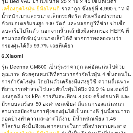
รุ่น Bed VAC มาในขนาด 25 x 18 x 45 เซนติเมตร
เครื่องดูดไรฝุ่น ยี่ห้อไหนดี
ราคาถูก ซึ่งอยู่ที่ 4,990 บาท มี
น้ำหนักเบาและขนาดเล็กกระทัดรัด ตัวเครื่องประกอบ
ด้วยมอเตอร์แรงสูง 400 วัตต์ และหลอดยูวีที่ช่วยฆ่าเชื้อ
แบคเรียไปในตัว นอกจากนั้นแล้วยังมีแผ่นกรอง HEPA ที่
สามารถดักจับฝุ่นขนาดเล็กได้ดี จากการทดลองพบว่า
กรองฝุ่นได้ถึง 99.7% เลยทีเดียว
6.Xiaomi
รุ่น Deerma CM800 เป็นรุ่นราคาถูก แต่อัดแน่นไปด้วย
คุณภาพ ด้วยคุณสมบัติที่สามารถกำจัดไรฝุ่น 4 ขั้นตอนใน
การกำจัดไรฝุ่น โดยในตัวเครื่องมีแสงยูวีซี ความถี่เฉพาะ
ที่สามารถทำลายไข่และตัวไรฝุ่นได้ถึง 99.9 % มอเตอร์มี
แรงดูดถึง 13 kPa การสั่นสะเทือน 8,000 ครั้งต่อนาที และ
มีระบบลมร้อน 50 องศาเซลเซียส มีแผ่นกรองแน่นหนา
สามารถป้องกันการฟุ้งของฝุ่นได้เป็นอย่างดี รุ่นนี้สามารถ
ถอดบ้างทำความสะอาดได้ง่าย มีน้ำหนักเพียง 1.45
กิโลกรัม ดังนั้นจึงสะดวกสบายในการถือทำความสะอาด