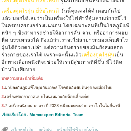
เครื่องดูดไรฝุ่น ยี่ห้อไหนดี
รุ่นนี้เป็นอีกรุ่นหนึ่งที่น่าสนใจ
เครื่องดูดไรฝุ่น ยี่ห้อไหนดี
วันนี้คุณคงได้คำตอบกันไป
แล้ว บอกได้เลยว่าเป็นเครื่องใช้ไฟฟ้าที่คุ้มค่าแก่การมีไว้
ในครอบครองอย่างแน่นอน โดยเฉพาะคนที่เป็นโรคภูมิแพ้
หนัก ๆ ซึ่งสามารถช่วยให้อาการคัน จาม หรืออาการหอบ
หืด บรรเทาลงได้ ถึงแม้ว่าเราจะไม่สามารถมองเห็นตัวไร
ฝุ่นได้ด้วยตาเปล่า แต่ความอันตรายของมันยังส่งผลต่อ
ร่างกายของเราได้ เพราะฉะนั้นแล้ว
เครื่องดูดไรฝุ่น
เป็น
อีกทางเลือกหนึ่งที่จะช่วยให้เรามีสุขภาพที่ดีขึ้น มีไว้ติด
บ้านไม่เสียหาย
บทความแนะนำเพิ่มเติม
1.
มาป้องกันภูมิแพ้ไรฝุ่นกันเถอะ! โรคฮิตอันดับต้นๆของเมืองไทย
2.
เครื่องฟอกอากาศแบบไหนเหมาะกับห้องเลี้ยงเด็ก
3.
7 เครื่องหนีบผม มาแรงปี 2023 หนีบผมตรงสวย ตรงไวในไม่กี่นาที
เรียบเรียงโดย : Mamaexpert Editorial Team
เครื่องดูดไรฝุ่น
ดูดไรฝุ่น
เครื่องใช้ไฟฟ้าภายในบ้าน