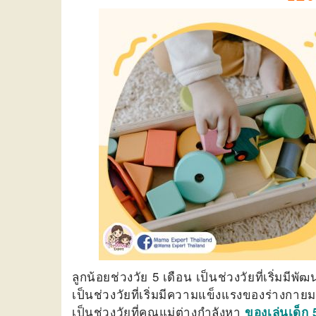
ลูกน้อยช่วงวัย 5
เดือน เป็นช่วงวัยที่เริ่มมี
เป็นช่วงวัยที่เริ่มมีความแข็งแรงของร่างกายม
เป็นช่วงวัยที่คุณแม่ต่างกำลังหา
ของเล่นเด็ก 