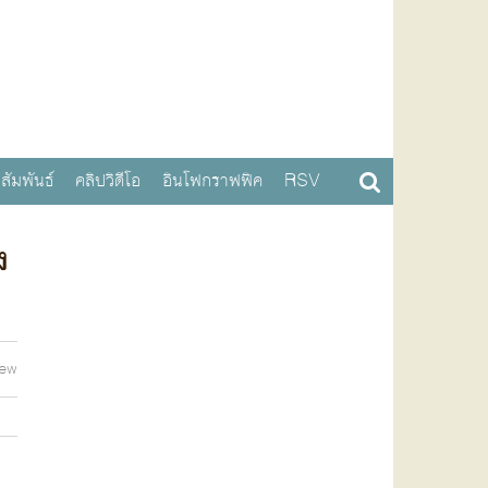
สัมพันธ์
คลิปวิดีโอ
อินโฟกราฟฟิค
RSV
ง
iew