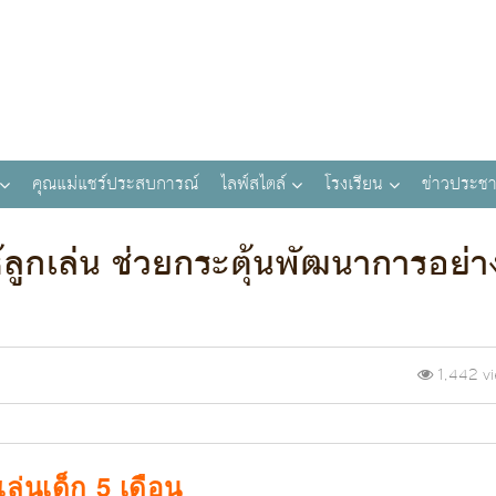
คุณแม่แชร์ประสบการณ์
ไลฟ์สไตล์
โรงเรียน
ข่าวประชา
ห้ลูกเล่น ช่วยกระตุ้นพัฒนาการอย่า
1,442 v
ล่นเด็ก 5 เดือน