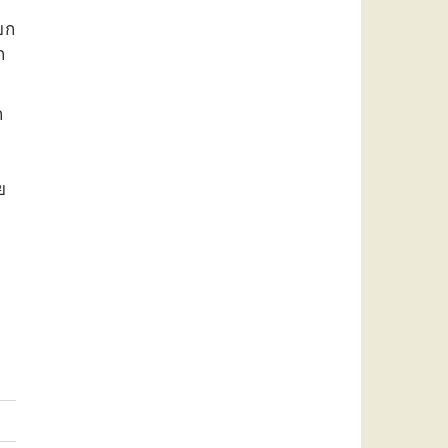
ยก
ก
ก
ๆ
ย