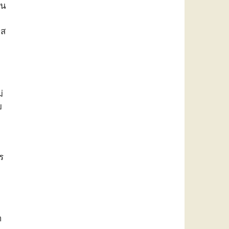
ิน
ัส
่
ย
ร
า