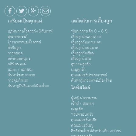
เตรียมเป็นคุณแม่
เคล็ดลับการเลี้ยงลูก
ปฏิทินการตั้งครรภ์40สัปดาห์
พัฒนาการเด็ก 0 - 6 ปี
สุขภาพครรภ์
เลี้ยงลูกวัยแบบเบาะ
โภชนาการแม่ตั้งครรภ์
เลี้ยงลูกวัยเตาะเเตะ
ตั้งชื่อลูก
เลี้ยงลูกวัยอนุบาล
การคลอด
เลี้ยงลูกวัยเรียน
หลังคลอดบุตร
เลี้ยงลูกวัยรุ่น
คลินิคนมแม่
สุขภาพลูกรัก
นมผง / นมผสม
เมนูลูกรัก
ค้นหาโรงพยาบาล
คุณแม่แชร์ประสบการณ์
การคุมกำเนิด
ค้นหากุมารแพทย์เมืองไทย
ค้นหาสูตินรีแพทย์เมืองไทย
ไลฟ์สไตล์
ผู้หญิง/ความงาม
เซ็กส์ / สุขภาพ
เมนูเด็ด
ทริปครอบครัว
คุณแม่แชร์ไอเดีย
คุณแม่แชร์เมนู
สิทธิประโยชน์สำหรับเด็ก เยาวชน