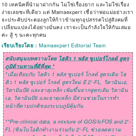
10 เทคนิคที่นำมาฝากกัน ไม่ใช่เรื่องยาก และไม่ใช่เรื่อง
ง่ายเลยซะทีเดียว แต่ Mamaexpert เชื่อว่าพ่อแม่อย่างเรา
จะประคับประคองลูกให้ก้าวข้ามทุกอุปสรรคไปสู่สังคมที่
เปลี่ยนแปลงได้อย่างมั่นคง เราจะเป็นกำลังใจให้กันเสมอ
ค่ะ สู้ ๆ นะคะทุกคน
Mamaexpert Editorial Team
เรียบเรียงโดย
:
สนับสนุนบทความโดย
ไฮคิว
1
พลัส ซูเปอร์โกลด์ สูตร
ภูมิต้านทานที่ดีที่สุด *
*
เมื่อเทียบกับ ไฮคิว
1
พลัส ซูเปอร์ โกลด์ สูตรเดิม ไฮ
คิว
1
พลัส ซูเปอร์ โกลด์ สูตรใหม่ มี
2’-
FL,
วิตามินเอ
,
วิตามินบี
6
และธาตุเหล็ก เพิ่มขึ้นจากสูตรเดิม วิตามิน
เอ
,
วิตามินบี
6
และธาตุเหล็ก มีส่วนช่วยในการทำ
หน้าที่ตามปกติของระบบภูมิคุ้มกัน
**Pre-clinical data, a mixture of GOS/lcFOS and 2’-
FL (
ซินไบโอติกทำงานร่วมกับ
2’-FL
ช่วยลดความ