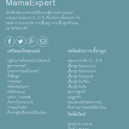
MamaExpert
เป็นทีมเขียนบทความที่มีความรู้ความชำนาญและ
ประสบการณ์มากกว่า 10 ปี เกี่ยวกับการตั้งครรภ์ การ
คลอด ทารกแรกเกิด การเลี้ยงลูก การเลี้ยงลูกด้วยนม
แม่ จิตวิทยาเด็ก
เตรียมเป็นคุณแม่
เคล็ดลับการเลี้ยงลูก
ปฏิทินการตั้งครรภ์40สัปดาห์
พัฒนาการเด็ก 0 - 6 ปี
สุขภาพครรภ์
เลี้ยงลูกวัยแบบเบาะ
โภชนาการแม่ตั้งครรภ์
เลี้ยงลูกวัยเตาะเเตะ
ตั้งชื่อลูก
เลี้ยงลูกวัยอนุบาล
การคลอด
เลี้ยงลูกวัยเรียน
หลังคลอดบุตร
เลี้ยงลูกวัยรุ่น
คลินิคนมแม่
สุขภาพลูกรัก
นมผง / นมผสม
เมนูลูกรัก
ค้นหาโรงพยาบาล
คุณแม่แชร์ประสบการณ์
การคุมกำเนิด
ค้นหากุมารแพทย์เมืองไทย
ค้นหาสูตินรีแพทย์เมืองไทย
ไลฟ์สไตล์
ผู้หญิง/ความงาม