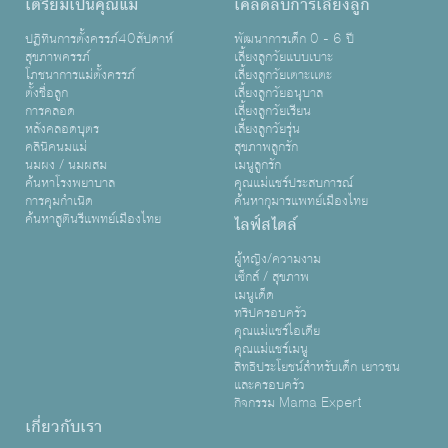
เตรียมเป็นคุณแม่
เคล็ดลับการเลี้ยงลูก
ปฏิทินการตั้งครรภ์40สัปดาห์
พัฒนาการเด็ก 0 - 6 ปี
สุขภาพครรภ์
เลี้ยงลูกวัยแบบเบาะ
โภชนาการแม่ตั้งครรภ์
เลี้ยงลูกวัยเตาะเเตะ
ตั้งชื่อลูก
เลี้ยงลูกวัยอนุบาล
การคลอด
เลี้ยงลูกวัยเรียน
หลังคลอดบุตร
เลี้ยงลูกวัยรุ่น
คลินิคนมแม่
สุขภาพลูกรัก
นมผง / นมผสม
เมนูลูกรัก
ค้นหาโรงพยาบาล
คุณแม่แชร์ประสบการณ์
การคุมกำเนิด
ค้นหากุมารแพทย์เมืองไทย
ค้นหาสูตินรีแพทย์เมืองไทย
ไลฟ์สไตล์
ผู้หญิง/ความงาม
เซ็กส์ / สุขภาพ
เมนูเด็ด
ทริปครอบครัว
คุณแม่แชร์ไอเดีย
คุณแม่แชร์เมนู
สิทธิประโยชน์สำหรับเด็ก เยาวชน
และครอบครัว
กิจกรรม Mama Expert
เกี่ยวกับเรา