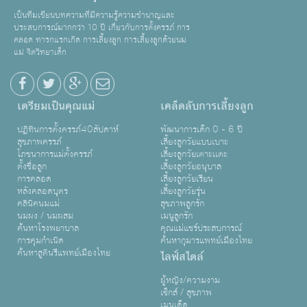
เป็นทีมเขียนบทความที่มีความรู้ความชำนาญและ
ประสบการณ์มากกว่า 10 ปี เกี่ยวกับการตั้งครรภ์ การ
คลอด ทารกแรกเกิด การเลี้ยงลูก การเลี้ยงลูกด้วยนม
แม่ จิตวิทยาเด็ก
เตรียมเป็นคุณแม่
เคล็ดลับการเลี้ยงลูก
ปฏิทินการตั้งครรภ์40สัปดาห์
พัฒนาการเด็ก 0 - 6 ปี
สุขภาพครรภ์
เลี้ยงลูกวัยแบบเบาะ
โภชนาการแม่ตั้งครรภ์
เลี้ยงลูกวัยเตาะเเตะ
ตั้งชื่อลูก
เลี้ยงลูกวัยอนุบาล
การคลอด
เลี้ยงลูกวัยเรียน
หลังคลอดบุตร
เลี้ยงลูกวัยรุ่น
คลินิคนมแม่
สุขภาพลูกรัก
นมผง / นมผสม
เมนูลูกรัก
ค้นหาโรงพยาบาล
คุณแม่แชร์ประสบการณ์
การคุมกำเนิด
ค้นหากุมารแพทย์เมืองไทย
ค้นหาสูตินรีแพทย์เมืองไทย
ไลฟ์สไตล์
ผู้หญิง/ความงาม
เซ็กส์ / สุขภาพ
เมนูเด็ด