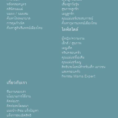
หลังคลอดบุตร
เลี้ยงลูกวัยรุ่น
คลินิคนมแม่
สุขภาพลูกรัก
นมผง / นมผสม
เมนูลูกรัก
ค้นหาโรงพยาบาล
คุณแม่แชร์ประสบการณ์
การคุมกำเนิด
ค้นหากุมารแพทย์เมืองไทย
ค้นหาสูตินรีแพทย์เมืองไทย
ไลฟ์สไตล์
ผู้หญิง/ความงาม
เซ็กส์ / สุขภาพ
เมนูเด็ด
ทริปครอบครัว
คุณแม่แชร์ไอเดีย
คุณแม่แชร์เมนู
สิทธิประโยชน์สำหรับเด็ก เยาวชน
และครอบครัว
กิจกรรม Mama Expert
เกี่ยวกับเรา
ทีมงานของเรา
นโยบายการใช้งาน
ติดต่อเรา
ติดต่อลงโฆษณา
แนะนำ-ติชม แจ้งปัญหา
แจ้งการละเมิดสิทธิ