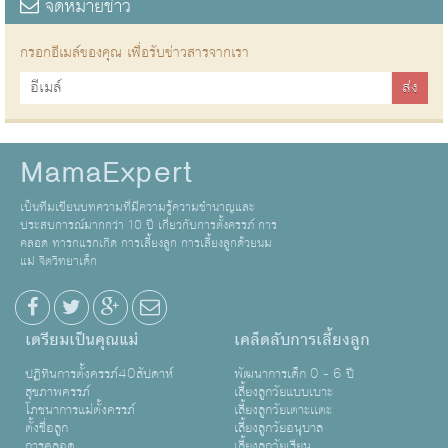
จดหมายข่าว
กรอกอีเมล์ของคุณ เพื่อรับข่าวสารจากเรา
MamaExpert
เป็นทีมเขียนบทความที่มีความรู้ความชำนาญและ
ประสบการณ์มากกว่า 10 ปี เกี่ยวกับการตั้งครรภ์ การ
คลอด ทารกแรกเกิด การเลี้ยงลูก การเลี้ยงลูกด้วยนม
แม่ จิตวิทยาเด็ก
เตรียมเป็นคุณแม่
เคล็ดลับการเลี้ยงลูก
ปฏิทินการตั้งครรภ์40สัปดาห์
พัฒนาการเด็ก 0 - 6 ปี
สุขภาพครรภ์
เลี้ยงลูกวัยแบบเบาะ
โภชนาการแม่ตั้งครรภ์
เลี้ยงลูกวัยเตาะเเตะ
ตั้งชื่อลูก
เลี้ยงลูกวัยอนุบาล
การคลอด
เลี้ยงลูกวัยเรียน