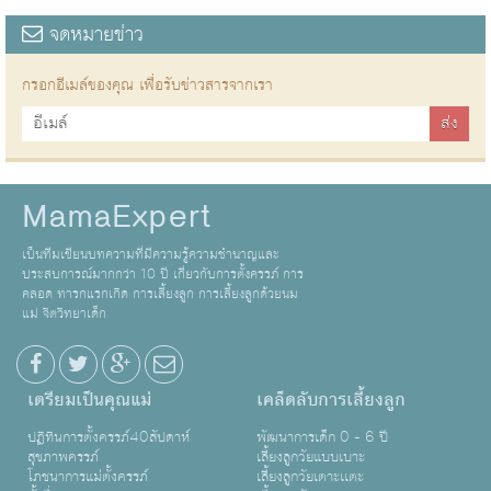
จดหมายข่าว
กรอกอีเมล์ของคุณ เพื่อรับข่าวสารจากเรา
MamaExpert
เป็นทีมเขียนบทความที่มีความรู้ความชำนาญและ
ประสบการณ์มากกว่า 10 ปี เกี่ยวกับการตั้งครรภ์ การ
คลอด ทารกแรกเกิด การเลี้ยงลูก การเลี้ยงลูกด้วยนม
แม่ จิตวิทยาเด็ก
เตรียมเป็นคุณแม่
เคล็ดลับการเลี้ยงลูก
ปฏิทินการตั้งครรภ์40สัปดาห์
พัฒนาการเด็ก 0 - 6 ปี
สุขภาพครรภ์
เลี้ยงลูกวัยแบบเบาะ
โภชนาการแม่ตั้งครรภ์
เลี้ยงลูกวัยเตาะเเตะ