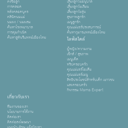
ตั้งชื่อลูก
เลี้ยงลูกวัยอนุบาล
การคลอด
เลี้ยงลูกวัยเรียน
หลังคลอดบุตร
เลี้ยงลูกวัยรุ่น
คลินิคนมแม่
สุขภาพลูกรัก
นมผง / นมผสม
เมนูลูกรัก
ค้นหาโรงพยาบาล
คุณแม่แชร์ประสบการณ์
การคุมกำเนิด
ค้นหากุมารแพทย์เมืองไทย
ค้นหาสูตินรีแพทย์เมืองไทย
ไลฟ์สไตล์
ผู้หญิง/ความงาม
เซ็กส์ / สุขภาพ
เมนูเด็ด
ทริปครอบครัว
คุณแม่แชร์ไอเดีย
คุณแม่แชร์เมนู
สิทธิประโยชน์สำหรับเด็ก เยาวชน
และครอบครัว
กิจกรรม Mama Expert
เกี่ยวกับเรา
ทีมงานของเรา
นโยบายการใช้งาน
ติดต่อเรา
ติดต่อลงโฆษณา
แนะนำ-ติชม แจ้งปัญหา