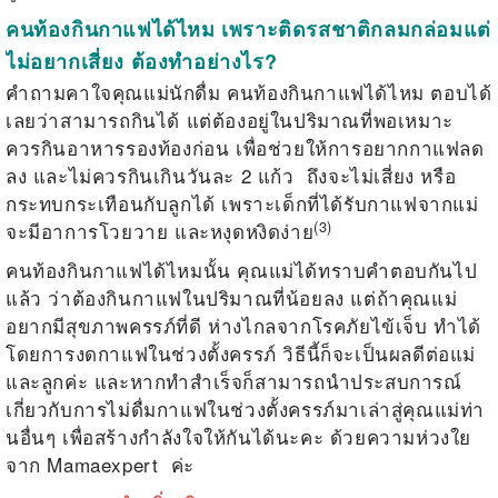
คนท้องกินกาแฟได้ไหม เพราะติดรสชาติกลมกล่อมแต่
ไม่อยากเสี่ยง ต้องทำอย่างไร?
คำถามคาใจคุณแม่นักดื่ม คนท้องกินกาแฟได้ไหม ตอบได้
เลยว่าสามารถกินได้ แต่ต้องอยู่ในปริมาณที่พอเหมาะ
ควรกินอาหารรองท้องก่อน เพื่อช่วยให้การอยากกาแฟลด
ลง และไม่ควรกินเกินวันละ 2 แก้ว
ถึงจะไม่เสี่ยง หรือ
กระทบกระเทือนกับลูกได้ เพราะเด็กที่ได้รับกาแฟจากแม่
(3)
จะมีอาการโวยวาย และหงุดหงิดง่าย
คนท้องกินกาแฟได้ไหมนั้น คุณแม่ได้ทราบคำตอบกันไป
แล้ว ว่าต้องกินกาแฟในปริมาณที่น้อยลง แต่ถ้าคุณแม่
อยากมีสุขภาพครรภ์ที่ดี ห่างไกลจากโรคภัยไข้เจ็บ ทำได้
โดยการงดกาแฟในช่วงตั้งครรภ์ วิธีนี้ก็จะเป็นผลดีต่อแม่
และลูกค่ะ และหากทำสำเร็จก็สามารถนำประสบการณ์
เกี่ยวกับการไม่ดื่มกาแฟในช่วงตั้งครรภ์มาเล่าสู่คุณแม่ท่า
นอื่นๆ เพื่อสร้างกำลังใจให้กันได้นะคะ ด้วยความห่วงใย
จาก Mamaexpert ค่ะ