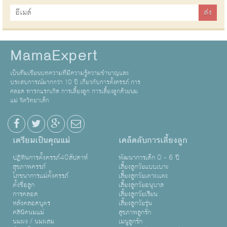
MamaExpert
เป็นทีมเขียนบทความที่มีความรู้ความชำนาญและ
ประสบการณ์มากกว่า 10 ปี เกี่ยวกับการตั้งครรภ์ การ
คลอด ทารกแรกเกิด การเลี้ยงลูก การเลี้ยงลูกด้วยนม
แม่ จิตวิทยาเด็ก
เตรียมเป็นคุณแม่
เคล็ดลับการเลี้ยงลูก
ปฏิทินการตั้งครรภ์40สัปดาห์
พัฒนาการเด็ก 0 - 6 ปี
สุขภาพครรภ์
เลี้ยงลูกวัยแบบเบาะ
โภชนาการแม่ตั้งครรภ์
เลี้ยงลูกวัยเตาะเเตะ
ตั้งชื่อลูก
เลี้ยงลูกวัยอนุบาล
การคลอด
เลี้ยงลูกวัยเรียน
หลังคลอดบุตร
เลี้ยงลูกวัยรุ่น
คลินิคนมแม่
สุขภาพลูกรัก
นมผง / นมผสม
เมนูลูกรัก