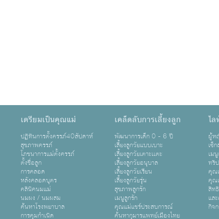
เตรียมเป็นคุณแม่
เคล็ดลับการเลี้ยงลูก
ไลฟ
ปฏิทินการตั้งครรภ์40สัปดาห์
พัฒนาการเด็ก 0 - 6 ปี
ผู้
สุขภาพครรภ์
เลี้ยงลูกวัยแบบเบาะ
เซ็ก
โภชนาการแม่ตั้งครรภ์
เลี้ยงลูกวัยเตาะเเตะ
เมนู
ตั้งชื่อลูก
เลี้ยงลูกวัยอนุบาล
ทริ
การคลอด
เลี้ยงลูกวัยเรียน
คุณแ
หลังคลอดบุตร
เลี้ยงลูกวัยรุ่น
คุณแ
คลินิคนมแม่
สุขภาพลูกรัก
สิทธ
นมผง / นมผสม
เมนูลูกรัก
และ
ค้นหาโรงพยาบาล
คุณแม่แชร์ประสบการณ์
กิจ
การคุมกำเนิด
ค้นหากุมารแพทย์เมืองไทย