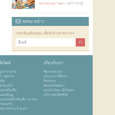
MamaExpert Team
28/07/2026
จดหมายข่าว
กรอกอีเมล์ของคุณ เพื่อรับข่าวสารจากเรา
์สไตล์
เกี่ยวกับเรา
หญิง/ความงาม
ทีมงานของเรา
ส์ / สุขภาพ
นโยบายการใช้งาน
เด็ด
ติดต่อเรา
ปครอบครัว
ติดต่อลงโฆษณา
ม่แชร์ไอเดีย
แนะนำ-ติชม แจ้งปัญหา
ม่แชร์เมนู
แจ้งการละเมิดสิทธิ
ิประโยชน์สำหรับเด็ก เยาวชน
ครอบครัว
กรรม Mama Expert