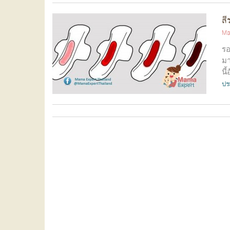
สี
Ma
รอ
มา
นี
ปร