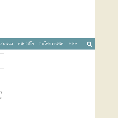
สัมพันธ์
คลิปวิดีโอ
อินโฟกราฟฟิค
RSV
ีก
ผล