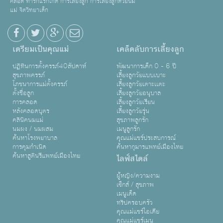
คลอด ทารกแรกเกิด การเลี้ยงลูก การเลี้ยงลูกด้วยนม
แม่ จิตวิทยาเด็ก
เตรียมเป็นคุณแม่
เคล็ดลับการเลี้ยงลูก
ปฏิทินการตั้งครรภ์40สัปดาห์
พัฒนาการเด็ก 0 - 6 ปี
สุขภาพครรภ์
เลี้ยงลูกวัยแบบเบาะ
โภชนาการแม่ตั้งครรภ์
เลี้ยงลูกวัยเตาะเเตะ
ตั้งชื่อลูก
เลี้ยงลูกวัยอนุบาล
การคลอด
เลี้ยงลูกวัยเรียน
หลังคลอดบุตร
เลี้ยงลูกวัยรุ่น
คลินิคนมแม่
สุขภาพลูกรัก
นมผง / นมผสม
เมนูลูกรัก
ค้นหาโรงพยาบาล
คุณแม่แชร์ประสบการณ์
การคุมกำเนิด
ค้นหากุมารแพทย์เมืองไทย
ค้นหาสูตินรีแพทย์เมืองไทย
ไลฟ์สไตล์
ผู้หญิง/ความงาม
เซ็กส์ / สุขภาพ
เมนูเด็ด
ทริปครอบครัว
คุณแม่แชร์ไอเดีย
คุณแม่แชร์เมนู