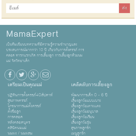
MamaExpert
เป็นทีมเขียนบทความที่มีความรู้ความชำนาญและ
ประสบการณ์มากกว่า 10 ปี เกี่ยวกับการตั้งครรภ์ การ
คลอด ทารกแรกเกิด การเลี้ยงลูก การเลี้ยงลูกด้วยนม
แม่ จิตวิทยาเด็ก
เตรียมเป็นคุณแม่
เคล็ดลับการเลี้ยงลูก
ปฏิทินการตั้งครรภ์40สัปดาห์
พัฒนาการเด็ก 0 - 6 ปี
สุขภาพครรภ์
เลี้ยงลูกวัยแบบเบาะ
โภชนาการแม่ตั้งครรภ์
เลี้ยงลูกวัยเตาะเเตะ
ตั้งชื่อลูก
เลี้ยงลูกวัยอนุบาล
การคลอด
เลี้ยงลูกวัยเรียน
หลังคลอดบุตร
เลี้ยงลูกวัยรุ่น
คลินิคนมแม่
สุขภาพลูกรัก
นมผง / นมผสม
เมนูลูกรัก