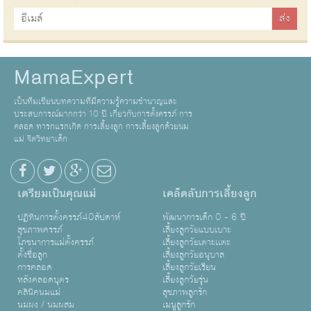
MamaExpert
เป็นทีมเขียนบทความที่มีความรู้ความชำนาญและ
ประสบการณ์มากกว่า 10 ปี เกี่ยวกับการตั้งครรภ์ การ
คลอด ทารกแรกเกิด การเลี้ยงลูก การเลี้ยงลูกด้วยนม
แม่ จิตวิทยาเด็ก
เตรียมเป็นคุณแม่
เคล็ดลับการเลี้ยงลูก
ปฏิทินการตั้งครรภ์40สัปดาห์
พัฒนาการเด็ก 0 - 6 ปี
สุขภาพครรภ์
เลี้ยงลูกวัยแบบเบาะ
โภชนาการแม่ตั้งครรภ์
เลี้ยงลูกวัยเตาะเเตะ
ตั้งชื่อลูก
เลี้ยงลูกวัยอนุบาล
การคลอด
เลี้ยงลูกวัยเรียน
หลังคลอดบุตร
เลี้ยงลูกวัยรุ่น
คลินิคนมแม่
สุขภาพลูกรัก
นมผง / นมผสม
เมนูลูกรัก