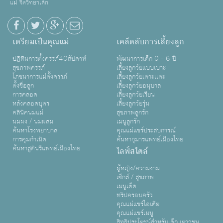
แม่ จิตวิทยาเด็ก
เตรียมเป็นคุณแม่
เคล็ดลับการเลี้ยงลูก
ปฏิทินการตั้งครรภ์40สัปดาห์
พัฒนาการเด็ก 0 - 6 ปี
สุขภาพครรภ์
เลี้ยงลูกวัยแบบเบาะ
โภชนาการแม่ตั้งครรภ์
เลี้ยงลูกวัยเตาะเเตะ
ตั้งชื่อลูก
เลี้ยงลูกวัยอนุบาล
การคลอด
เลี้ยงลูกวัยเรียน
หลังคลอดบุตร
เลี้ยงลูกวัยรุ่น
คลินิคนมแม่
สุขภาพลูกรัก
นมผง / นมผสม
เมนูลูกรัก
ค้นหาโรงพยาบาล
คุณแม่แชร์ประสบการณ์
การคุมกำเนิด
ค้นหากุมารแพทย์เมืองไทย
ค้นหาสูตินรีแพทย์เมืองไทย
ไลฟ์สไตล์
ผู้หญิง/ความงาม
เซ็กส์ / สุขภาพ
เมนูเด็ด
ทริปครอบครัว
คุณแม่แชร์ไอเดีย
คุณแม่แชร์เมนู
สิทธิประโยชน์สำหรับเด็ก เยาวชน