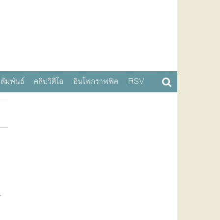
สัมพันธ์
คลิปวิดีโอ
อินโฟกราฟฟิค
RSV
.