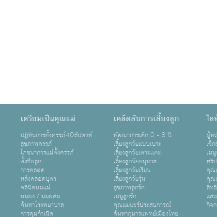
เตรียมเป็นคุณแม่
เคล็ดลับการเลี้ยงลูก
ไลฟ
ปฏิทินการตั้งครรภ์40สัปดาห์
พัฒนาการเด็ก 0 - 6 ปี
ผู้
สุขภาพครรภ์
เลี้ยงลูกวัยแบบเบาะ
เซ็ก
โภชนาการแม่ตั้งครรภ์
เลี้ยงลูกวัยเตาะเเตะ
เมนู
ตั้งชื่อลูก
เลี้ยงลูกวัยอนุบาล
ทริ
การคลอด
เลี้ยงลูกวัยเรียน
คุณแ
หลังคลอดบุตร
เลี้ยงลูกวัยรุ่น
คุณแ
คลินิคนมแม่
สุขภาพลูกรัก
สิทธ
นมผง / นมผสม
เมนูลูกรัก
และ
ค้นหาโรงพยาบาล
คุณแม่แชร์ประสบการณ์
กิจ
การคุมกำเนิด
ค้นหากุมารแพทย์เมืองไทย