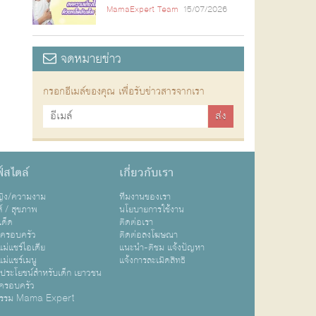
MamaExpert Team
15/07/2026
จดหมายข่าว
กรอกอีเมล์ของคุณ เพื่อรับข่าวสารจากเรา
์สไตล์
เกี่ยวกับเรา
หญิง/ความงาม
ทีมงานของเรา
ส์ / สุขภาพ
นโยบายการใช้งาน
เด็ด
ติดต่อเรา
ปครอบครัว
ติดต่อลงโฆษณา
ม่แชร์ไอเดีย
แนะนำ-ติชม แจ้งปัญหา
ม่แชร์เมนู
แจ้งการละเมิดสิทธิ
ิประโยชน์สำหรับเด็ก เยาวชน
ครอบครัว
กรรม Mama Expert