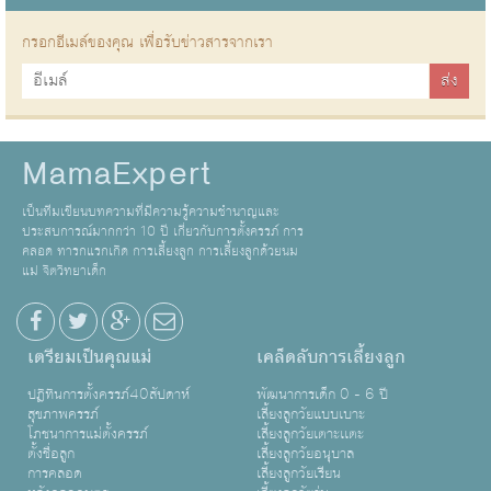
กรอกอีเมล์ของคุณ เพื่อรับข่าวสารจากเรา
MamaExpert
เป็นทีมเขียนบทความที่มีความรู้ความชำนาญและ
ประสบการณ์มากกว่า 10 ปี เกี่ยวกับการตั้งครรภ์ การ
คลอด ทารกแรกเกิด การเลี้ยงลูก การเลี้ยงลูกด้วยนม
แม่ จิตวิทยาเด็ก
เตรียมเป็นคุณแม่
เคล็ดลับการเลี้ยงลูก
ปฏิทินการตั้งครรภ์40สัปดาห์
พัฒนาการเด็ก 0 - 6 ปี
สุขภาพครรภ์
เลี้ยงลูกวัยแบบเบาะ
โภชนาการแม่ตั้งครรภ์
เลี้ยงลูกวัยเตาะเเตะ
ตั้งชื่อลูก
เลี้ยงลูกวัยอนุบาล
การคลอด
เลี้ยงลูกวัยเรียน