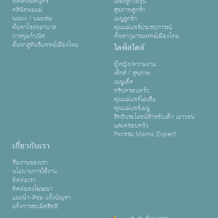
หลังคลอดบุตร
เลี้ยงลูกวัยรุ่น
คลินิคนมแม่
สุขภาพลูกรัก
นมผง / นมผสม
เมนูลูกรัก
ค้นหาโรงพยาบาล
คุณแม่แชร์ประสบการณ์
การคุมกำเนิด
ค้นหากุมารแพทย์เมืองไทย
ค้นหาสูตินรีแพทย์เมืองไทย
ไลฟ์สไตล์
ผู้หญิง/ความงาม
เซ็กส์ / สุขภาพ
เมนูเด็ด
ทริปครอบครัว
คุณแม่แชร์ไอเดีย
คุณแม่แชร์เมนู
สิทธิประโยชน์สำหรับเด็ก เยาวชน
และครอบครัว
กิจกรรม Mama Expert
เกี่ยวกับเรา
ทีมงานของเรา
นโยบายการใช้งาน
ติดต่อเรา
ติดต่อลงโฆษณา
แนะนำ-ติชม แจ้งปัญหา
แจ้งการละเมิดสิทธิ