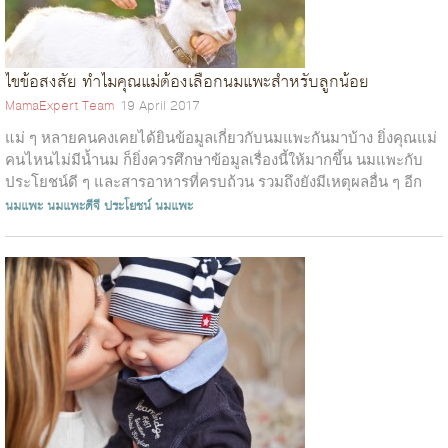
ไขข้อสงสัย ทำไมคุณแม่ต้องเลือกนมแพะสำหรับลูกน้อย
MamaExpert Team
19 April 2017
แม่ ๆ หลายคนคงเคยได้ยินข้อมูลเกี่ยวกับนมแพะกันมาบ้าง ยิ่งคุณแม่
คนไหนไม่มีน้ำนม ก็ยิ่งควรศึกษาข้อมูลเรื่องนี้ให้มากขึ้น นมแพะกับ
ประโยชน์ดี ๆ และสารอาหารที่ครบถ้วน รวมถึงยังมีเหตุผลอื่น ๆ อีก
มากมาย เราม...
นมแพะ
นมแพะดีจี
ประโยชน์ นมแพะ