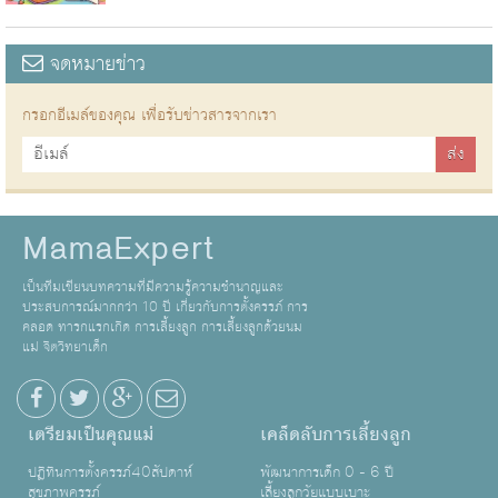
จดหมายข่าว
กรอกอีเมล์ของคุณ เพื่อรับข่าวสารจากเรา
MamaExpert
เป็นทีมเขียนบทความที่มีความรู้ความชำนาญและ
ประสบการณ์มากกว่า 10 ปี เกี่ยวกับการตั้งครรภ์ การ
คลอด ทารกแรกเกิด การเลี้ยงลูก การเลี้ยงลูกด้วยนม
แม่ จิตวิทยาเด็ก
เตรียมเป็นคุณแม่
เคล็ดลับการเลี้ยงลูก
ปฏิทินการตั้งครรภ์40สัปดาห์
พัฒนาการเด็ก 0 - 6 ปี
สุขภาพครรภ์
เลี้ยงลูกวัยแบบเบาะ