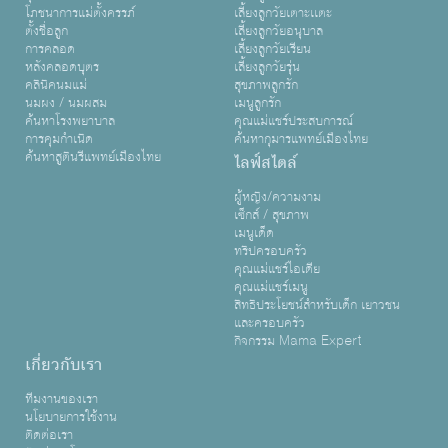
โภชนาการแม่ตั้งครรภ์
เลี้ยงลูกวัยเตาะเเตะ
ตั้งชื่อลูก
เลี้ยงลูกวัยอนุบาล
การคลอด
เลี้ยงลูกวัยเรียน
หลังคลอดบุตร
เลี้ยงลูกวัยรุ่น
คลินิคนมแม่
สุขภาพลูกรัก
นมผง / นมผสม
เมนูลูกรัก
ค้นหาโรงพยาบาล
คุณแม่แชร์ประสบการณ์
การคุมกำเนิด
ค้นหากุมารแพทย์เมืองไทย
ค้นหาสูตินรีแพทย์เมืองไทย
ไลฟ์สไตล์
ผู้หญิง/ความงาม
เซ็กส์ / สุขภาพ
เมนูเด็ด
ทริปครอบครัว
คุณแม่แชร์ไอเดีย
คุณแม่แชร์เมนู
สิทธิประโยชน์สำหรับเด็ก เยาวชน
และครอบครัว
กิจกรรม Mama Expert
เกี่ยวกับเรา
ทีมงานของเรา
นโยบายการใช้งาน
ติดต่อเรา