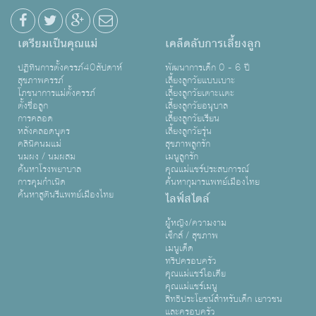
เตรียมเป็นคุณแม่
เคล็ดลับการเลี้ยงลูก
ปฏิทินการตั้งครรภ์40สัปดาห์
พัฒนาการเด็ก 0 - 6 ปี
สุขภาพครรภ์
เลี้ยงลูกวัยแบบเบาะ
โภชนาการแม่ตั้งครรภ์
เลี้ยงลูกวัยเตาะเเตะ
ตั้งชื่อลูก
เลี้ยงลูกวัยอนุบาล
การคลอด
เลี้ยงลูกวัยเรียน
หลังคลอดบุตร
เลี้ยงลูกวัยรุ่น
คลินิคนมแม่
สุขภาพลูกรัก
นมผง / นมผสม
เมนูลูกรัก
ค้นหาโรงพยาบาล
คุณแม่แชร์ประสบการณ์
การคุมกำเนิด
ค้นหากุมารแพทย์เมืองไทย
ค้นหาสูตินรีแพทย์เมืองไทย
ไลฟ์สไตล์
ผู้หญิง/ความงาม
เซ็กส์ / สุขภาพ
เมนูเด็ด
ทริปครอบครัว
คุณแม่แชร์ไอเดีย
คุณแม่แชร์เมนู
สิทธิประโยชน์สำหรับเด็ก เยาวชน
และครอบครัว