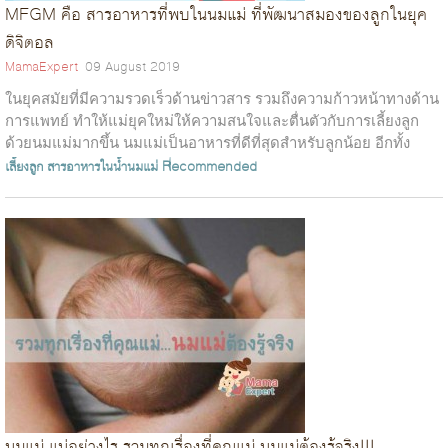
MFGM คือ สารอาหารที่พบในนมแม่ ที่พัฒนาสมองของลูกในยุค
ดิจิตอล
MamaExpert
09 August 2019
ในยุคสมัยที่มีความรวดเร็วด้านข่าวสาร รวมถึงความก้าวหน้าทางด้าน
การแพทย์ ทำให้แม่ยุคใหม่ให้ความสนใจและตื่นตัวกับการเลี้ยงลูก
ด้วยนมแม่มากขึ้น นมแม่เป็นอาหารที่ดีที่สุดสำหรับลูกน้อย อีกทั้ง
องค์การอนามัย...
เลี้ยงลูก
สารอาหารในน้ำนมแม่
Recommended
นมแม่ แน่อย่างไร รวมทุกเรื่องที่คุณแม่ นมแม่ต้องรู้จริง!!!