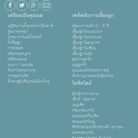
เตรียมเป็นคุณแม่
เคล็ดลับการเลี้ยงลูก
ปฏิทินการตั้งครรภ์40สัปดาห์
พัฒนาการเด็ก 0 - 6 ปี
สุขภาพครรภ์
เลี้ยงลูกวัยแบบเบาะ
โภชนาการแม่ตั้งครรภ์
เลี้ยงลูกวัยเตาะเเตะ
ตั้งชื่อลูก
เลี้ยงลูกวัยอนุบาล
การคลอด
เลี้ยงลูกวัยเรียน
หลังคลอดบุตร
เลี้ยงลูกวัยรุ่น
คลินิคนมแม่
สุขภาพลูกรัก
นมผง / นมผสม
เมนูลูกรัก
ค้นหาโรงพยาบาล
คุณแม่แชร์ประสบการณ์
การคุมกำเนิด
ค้นหากุมารแพทย์เมืองไทย
ค้นหาสูตินรีแพทย์เมืองไทย
ไลฟ์สไตล์
ผู้หญิง/ความงาม
เซ็กส์ / สุขภาพ
เมนูเด็ด
ทริปครอบครัว
คุณแม่แชร์ไอเดีย
คุณแม่แชร์เมนู
สิทธิประโยชน์สำหรับเด็ก เยาวชน
และครอบครัว