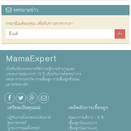
จดหมายข่าว
กรอกอีเมล์ของคุณ เพื่อรับข่าวสารจากเรา
MamaExpert
เป็นทีมเขียนบทความที่มีความรู้ความชำนาญและ
ประสบการณ์มากกว่า 10 ปี เกี่ยวกับการตั้งครรภ์ การ
คลอด ทารกแรกเกิด การเลี้ยงลูก การเลี้ยงลูกด้วยนม
แม่ จิตวิทยาเด็ก
เตรียมเป็นคุณแม่
เคล็ดลับการเลี้ยงลูก
ปฏิทินการตั้งครรภ์40สัปดาห์
พัฒนาการเด็ก 0 - 6 ปี
สุขภาพครรภ์
เลี้ยงลูกวัยแบบเบาะ
โภชนาการแม่ตั้งครรภ์
เลี้ยงลูกวัยเตาะเเตะ