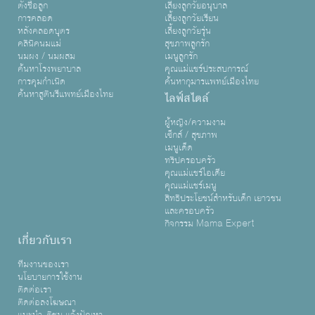
ตั้งชื่อลูก
เลี้ยงลูกวัยอนุบาล
การคลอด
เลี้ยงลูกวัยเรียน
หลังคลอดบุตร
เลี้ยงลูกวัยรุ่น
คลินิคนมแม่
สุขภาพลูกรัก
นมผง / นมผสม
เมนูลูกรัก
ค้นหาโรงพยาบาล
คุณแม่แชร์ประสบการณ์
การคุมกำเนิด
ค้นหากุมารแพทย์เมืองไทย
ค้นหาสูตินรีแพทย์เมืองไทย
ไลฟ์สไตล์
ผู้หญิง/ความงาม
เซ็กส์ / สุขภาพ
เมนูเด็ด
ทริปครอบครัว
คุณแม่แชร์ไอเดีย
คุณแม่แชร์เมนู
สิทธิประโยชน์สำหรับเด็ก เยาวชน
และครอบครัว
กิจกรรม Mama Expert
เกี่ยวกับเรา
ทีมงานของเรา
นโยบายการใช้งาน
ติดต่อเรา
ติดต่อลงโฆษณา