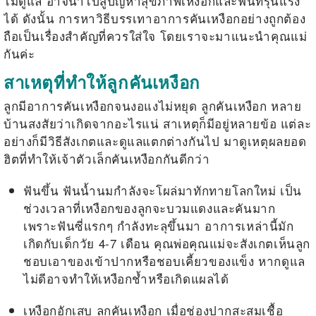
ไม่ดูแล อาจนำไปสู่ปัญหาสุขภาพเหงือกและฟันที่รุนแรง
ได้ ดังนั้น การหาวิธีบรรเทาอาการคันเหงือกอย่างถูกต้อง
ถือเป็นเรื่องสำคัญที่ควรใส่ใจ โดยเราจะมาแนะนำคุณแม่
กันค่ะ
สาเหตุที่ทำให้ลูกคันเหงือก
ลูกมีอาการคันเหงือกจนงอแงไม่หยุด
ลูกคันเหงือก
หลาย
บ้านสงสัยว่าเกิดจากอะไรแน่ สาเหตุก็มีอยู่หลายข้อ แต่ละ
อย่างก็มีวิธีสังเกตและดูแลแตกต่างกันไป มาดูเหตุผลยอด
ฮิตที่ทำให้เจ้าตัวเล็กคันเหงือกกันดีกว่า
ฟันขึ้น ฟันน้ำนมกำลังจะโผล่มาทักทายโลกใหม่ เป็น
ช่วงเวลาที่เหงือกของลูกจะบวมแดงและคันมาก
เพราะฟันซี่แรกๆ กำลังทะลุขึ้นมา อาการเหล่านี้มัก
เกิดกับเด็กวัย 4-7 เดือน คุณพ่อคุณแม่จะสังเกตเห็นลูก
ชอบเอาของเข้าปากหรือชอบเคี้ยวของแข็ง หากดูแล
ไม่ดีอาจทำให้เหงือกช้ำหรือเกิดแผลได้
เหงือกอักเสบ
ลูกคันเหงือก
เมื่อช่องปากสะสมเชื้อ