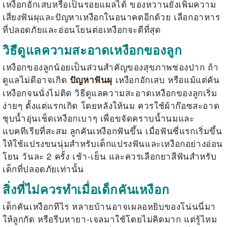
เหงือกอักเสบหรือเป็นรอยแผลได้ ของหวานยังเพิ่มความ
เสี่ยงฟันผุและปัญหาเหงือกในอนาคตอีกด้วย เลือกอาหาร
ที่ปลอดภัยและอ่อนโยนต่อเหงือกจะดีที่สุด
วิธีดูแลความสะอาดเหงือกของลูก
เหงือกของลูกน้อยเป็นส่วนสำคัญของสุขภาพช่องปาก ถ้า
ดูแลไม่ดีอาจเกิด
เหงือกอักเสบ หรือแม้แต่คัน
ปัญหาฟันผุ
เหงือกจนนั่งไม่ติด วิธีดูแลความสะอาดเหงือกของลูกเริ่ม
ง่ายๆ ตั้งแต่แรกเกิด โดยหลังให้นม ควรใช้ผ้าก๊อซสะอาด
ชุบน้ำอุ่นเช็ดเหงือกเบาๆ เพื่อขจัดคราบน้ำนมและ
แบคทีเรียที่สะสม
ลูกคันเหงือกฟันขึ้น
เมื่อฟันซี่แรกเริ่มขึ้น
ให้ใช้แปรงขนนุ่มสำหรับเด็กแปรงฟันและเหงือกอย่างอ่อน
โยน วันละ 2 ครั้ง เช้า-เย็น และควรเลือกยาสีฟันสำหรับ
เด็กที่ปลอดภัยเท่านั้น
สิ่งที่ไม่ควรทำเมื่อเด็กคันเหงือก
เด็กคันเหงือกทีไร หลายบ้านอาจเผลอหยิบของโน่นนี่มา
ให้ลูกกัด หรือรีบหายา-เจลมาใช้โดยไม่คิดมาก แต่รู้ไหม