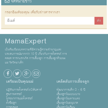
จดหมายข่าว
กรอกอีเมล์ของคุณ เพื่อรับข่าวสารจากเรา
MamaExpert
เป็นทีมเขียนบทความที่มีความรู้ความชำนาญและ
ประสบการณ์มากกว่า 10 ปี เกี่ยวกับการตั้งครรภ์ การ
คลอด ทารกแรกเกิด การเลี้ยงลูก การเลี้ยงลูกด้วยนม
แม่ จิตวิทยาเด็ก
เตรียมเป็นคุณแม่
เคล็ดลับการเลี้ยงลูก
ปฏิทินการตั้งครรภ์40สัปดาห์
พัฒนาการเด็ก 0 - 6 ปี
สุขภาพครรภ์
เลี้ยงลูกวัยแบบเบาะ
โภชนาการแม่ตั้งครรภ์
เลี้ยงลูกวัยเตาะเเตะ
ตั้งชื่อลูก
เลี้ยงลูกวัยอนุบาล
การคลอด
เลี้ยงลูกวัยเรียน