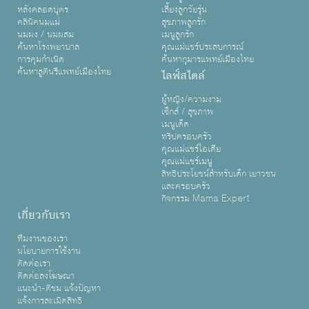
หลังคลอดบุตร
เลี้ยงลูกวัยรุ่น
คลินิคนมแม่
สุขภาพลูกรัก
นมผง / นมผสม
เมนูลูกรัก
ค้นหาโรงพยาบาล
คุณแม่แชร์ประสบการณ์
การคุมกำเนิด
ค้นหากุมารแพทย์เมืองไทย
ค้นหาสูตินรีแพทย์เมืองไทย
ไลฟ์สไตล์
ผู้หญิง/ความงาม
เซ็กส์ / สุขภาพ
เมนูเด็ด
ทริปครอบครัว
คุณแม่แชร์ไอเดีย
คุณแม่แชร์เมนู
สิทธิประโยชน์สำหรับเด็ก เยาวชน
และครอบครัว
กิจกรรม Mama Expert
เกี่ยวกับเรา
ทีมงานของเรา
นโยบายการใช้งาน
ติดต่อเรา
ติดต่อลงโฆษณา
แนะนำ-ติชม แจ้งปัญหา
แจ้งการละเมิดสิทธิ