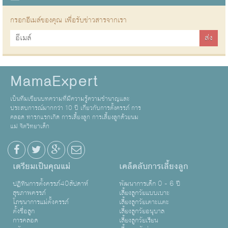
กรอกอีเมล์ของคุณ เพื่อรับข่าวสารจากเรา
MamaExpert
เป็นทีมเขียนบทความที่มีความรู้ความชำนาญและ
ประสบการณ์มากกว่า 10 ปี เกี่ยวกับการตั้งครรภ์ การ
คลอด ทารกแรกเกิด การเลี้ยงลูก การเลี้ยงลูกด้วยนม
แม่ จิตวิทยาเด็ก
เตรียมเป็นคุณแม่
เคล็ดลับการเลี้ยงลูก
ปฏิทินการตั้งครรภ์40สัปดาห์
พัฒนาการเด็ก 0 - 6 ปี
สุขภาพครรภ์
เลี้ยงลูกวัยแบบเบาะ
โภชนาการแม่ตั้งครรภ์
เลี้ยงลูกวัยเตาะเเตะ
ตั้งชื่อลูก
เลี้ยงลูกวัยอนุบาล
การคลอด
เลี้ยงลูกวัยเรียน