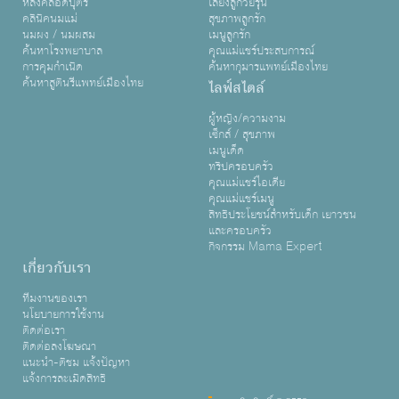
หลังคลอดบุตร
เลี้ยงลูกวัยรุ่น
คลินิคนมแม่
สุขภาพลูกรัก
นมผง / นมผสม
เมนูลูกรัก
ค้นหาโรงพยาบาล
คุณแม่แชร์ประสบการณ์
การคุมกำเนิด
ค้นหากุมารแพทย์เมืองไทย
ค้นหาสูตินรีแพทย์เมืองไทย
ไลฟ์สไตล์
ผู้หญิง/ความงาม
เซ็กส์ / สุขภาพ
เมนูเด็ด
ทริปครอบครัว
คุณแม่แชร์ไอเดีย
คุณแม่แชร์เมนู
สิทธิประโยชน์สำหรับเด็ก เยาวชน
และครอบครัว
กิจกรรม Mama Expert
เกี่ยวกับเรา
ทีมงานของเรา
นโยบายการใช้งาน
ติดต่อเรา
ติดต่อลงโฆษณา
แนะนำ-ติชม แจ้งปัญหา
แจ้งการละเมิดสิทธิ