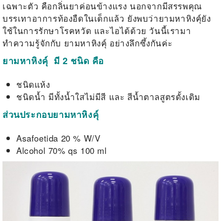
เฉพาะตัว คือกลิ่นยาค่อนข้างแรง นอกจากมีสรรพคุณ
บรรเทาอาการท้องอืดในเด็กแล้ว ยังพบว่ายามหาหิงคุ์ยัง
ใช้ใน
การรักษาโรคหวัด และไอได้ด้วย วันนี้เรามา
ทำความรู้จักกับ ยามหาหิงคุ์ อย่างลึกซึ้งกันค่ะ
ยามหาหิงคุ์ มี 2 ชนิด คือ
ชนิดแห้ง
ชนิดน้ำ มีทั้งน้ำใสไม่มีสี และ สีน้ำตาลสูตรดั้งเดิม
ส่วนประกอบยามหาหิงคุ์
Asafoetida 20 % W/V
Alcohol 70% qs 100 ml