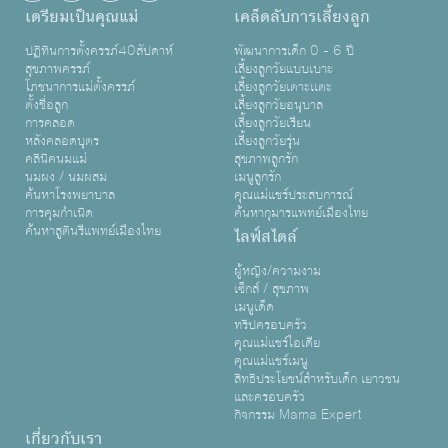
เตรียมเป็นคุณแม่
เคล็ดลับการเลี้ยงลูก
ปฏิทินการตั้งครรภ์40สัปดาห์
พัฒนาการเด็ก 0 - 6 ปี
สุขภาพครรภ์
เลี้ยงลูกวัยแบบเบาะ
โภชนาการแม่ตั้งครรภ์
เลี้ยงลูกวัยเตาะเเตะ
ตั้งชื่อลูก
เลี้ยงลูกวัยอนุบาล
การคลอด
เลี้ยงลูกวัยเรียน
หลังคลอดบุตร
เลี้ยงลูกวัยรุ่น
คลินิคนมแม่
สุขภาพลูกรัก
นมผง / นมผสม
เมนูลูกรัก
ค้นหาโรงพยาบาล
คุณแม่แชร์ประสบการณ์
การคุมกำเนิด
ค้นหากุมารแพทย์เมืองไทย
ค้นหาสูตินรีแพทย์เมืองไทย
ไลฟ์สไตล์
ผู้หญิง/ความงาม
เซ็กส์ / สุขภาพ
เมนูเด็ด
ทริปครอบครัว
คุณแม่แชร์ไอเดีย
คุณแม่แชร์เมนู
สิทธิประโยชน์สำหรับเด็ก เยาวชน
และครอบครัว
กิจกรรม Mama Expert
เกี่ยวกับเรา