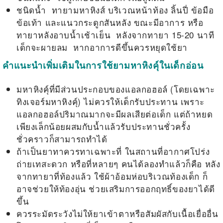
ชนิดน้ำ ทายามหาหิงส์ บริเวณหน้าท้อง ลิ้นปี่ ข้อมือ
ข้อเท้า และแนวกระดูกสันหลัง ขณะมีอาการ หรือ
ทายาหลังอาบน้ำเช้าเย็น หลังจากทายา 15-20 นาที
เด็กจะผายลม หากอาการดีขึ้นควรหยุดใช้ยา
คำแนะนำเพิ่มเติมในการใช้ยามหาหิงคุ์ในเด็กอ่อน
มหาหิงคุ์ที่มีส่วนประกอบของแอลกอฮอล์ (โดยเฉพาะ
ทิงเจอร์มหาหิงคุ์) ไม่ควรให้เด็กรับประทาน เพราะ
แอลกอฮอล์ปริมาณมากจะมีผลเสียต่อเด็ก แต่ถ้าหยด
เพียงเล็กน้อยผสมกับน้ำแล้วรับประทานชั่วครั้ง
ชั่วคราวก็สามารถทำได้
ถ้าเป็นยาทาควรทาเฉพาะที่ ในสถานที่อากาศโปร่ง
ถ่ายเทสะดวก หรือที่หลายๆ คนได้ลองทำแล้วก็คือ หลัง
จากทายาที่ท้องแล้ว ใช้ผ้าอ้อมห่อบริเวณท้องเด็ก ก็
อาจช่วยให้ท้องอุ่น ช่วยเสริมการออกฤทธิ์ของยาได้ดี
ขึ้น
ควรระมัดระวังไม่ให้ยาเข้าตาหรือสัมผัสกับเนื้อเยื่ออื่น