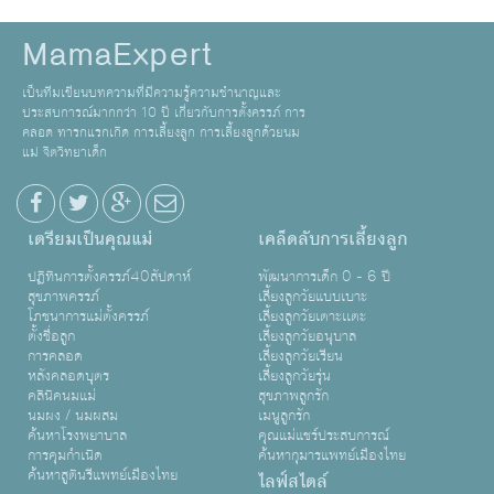
MamaExpert
เป็นทีมเขียนบทความที่มีความรู้ความชำนาญและ
ประสบการณ์มากกว่า 10 ปี เกี่ยวกับการตั้งครรภ์ การ
คลอด ทารกแรกเกิด การเลี้ยงลูก การเลี้ยงลูกด้วยนม
แม่ จิตวิทยาเด็ก
เตรียมเป็นคุณแม่
เคล็ดลับการเลี้ยงลูก
ปฏิทินการตั้งครรภ์40สัปดาห์
พัฒนาการเด็ก 0 - 6 ปี
สุขภาพครรภ์
เลี้ยงลูกวัยแบบเบาะ
โภชนาการแม่ตั้งครรภ์
เลี้ยงลูกวัยเตาะเเตะ
ตั้งชื่อลูก
เลี้ยงลูกวัยอนุบาล
การคลอด
เลี้ยงลูกวัยเรียน
หลังคลอดบุตร
เลี้ยงลูกวัยรุ่น
คลินิคนมแม่
สุขภาพลูกรัก
นมผง / นมผสม
เมนูลูกรัก
ค้นหาโรงพยาบาล
คุณแม่แชร์ประสบการณ์
การคุมกำเนิด
ค้นหากุมารแพทย์เมืองไทย
ค้นหาสูตินรีแพทย์เมืองไทย
ไลฟ์สไตล์