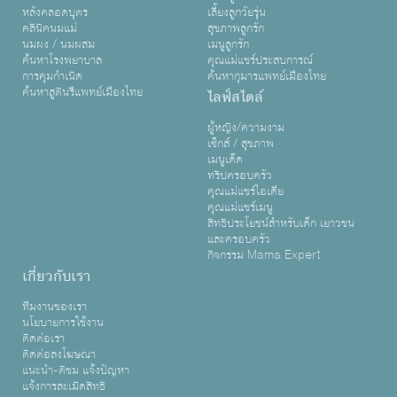
หลังคลอดบุตร
เลี้ยงลูกวัยรุ่น
คลินิคนมแม่
สุขภาพลูกรัก
นมผง / นมผสม
เมนูลูกรัก
ค้นหาโรงพยาบาล
คุณแม่แชร์ประสบการณ์
การคุมกำเนิด
ค้นหากุมารแพทย์เมืองไทย
ค้นหาสูตินรีแพทย์เมืองไทย
ไลฟ์สไตล์
ผู้หญิง/ความงาม
เซ็กส์ / สุขภาพ
เมนูเด็ด
ทริปครอบครัว
คุณแม่แชร์ไอเดีย
คุณแม่แชร์เมนู
สิทธิประโยชน์สำหรับเด็ก เยาวชน
และครอบครัว
กิจกรรม Mama Expert
เกี่ยวกับเรา
ทีมงานของเรา
นโยบายการใช้งาน
ติดต่อเรา
ติดต่อลงโฆษณา
แนะนำ-ติชม แจ้งปัญหา
แจ้งการละเมิดสิทธิ