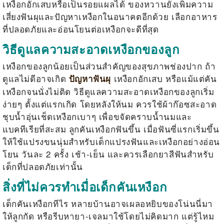
เหงือกอักเสบหรือเป็นรอยแผลได้ ของหวานยังเพิ่มความ
เสี่ยงฟันผุและปัญหาเหงือกในอนาคตอีกด้วย เลือกอาหาร
ที่ปลอดภัยและอ่อนโยนต่อเหงือกจะดีที่สุด
วิธีดูแลความสะอาดเหงือกของลูก
เหงือกของลูกน้อยเป็นส่วนสำคัญของสุขภาพช่องปาก ถ้า
ดูแลไม่ดีอาจเกิด
เหงือกอักเสบ หรือแม้แต่คัน
ปัญหาฟันผุ
เหงือกจนนั่งไม่ติด วิธีดูแลความสะอาดเหงือกของลูกเริ่ม
ง่ายๆ ตั้งแต่แรกเกิด โดยหลังให้นม ควรใช้ผ้าก๊อซสะอาด
ชุบน้ำอุ่นเช็ดเหงือกเบาๆ เพื่อขจัดคราบน้ำนมและ
แบคทีเรียที่สะสม
ลูกคันเหงือกฟันขึ้น
เมื่อฟันซี่แรกเริ่มขึ้น
ให้ใช้แปรงขนนุ่มสำหรับเด็กแปรงฟันและเหงือกอย่างอ่อน
โยน วันละ 2 ครั้ง เช้า-เย็น และควรเลือกยาสีฟันสำหรับ
เด็กที่ปลอดภัยเท่านั้น
สิ่งที่ไม่ควรทำเมื่อเด็กคันเหงือก
เด็กคันเหงือกทีไร หลายบ้านอาจเผลอหยิบของโน่นนี่มา
ให้ลูกกัด หรือรีบหายา-เจลมาใช้โดยไม่คิดมาก แต่รู้ไหม