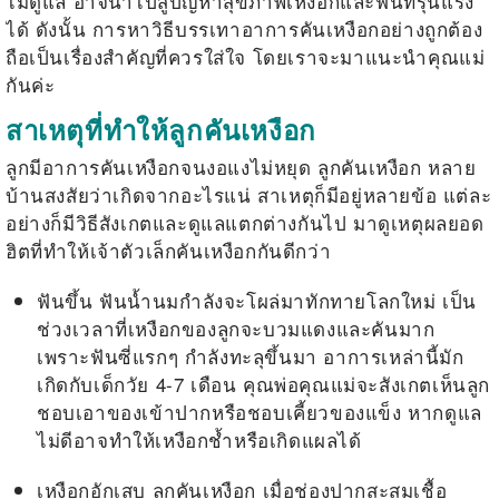
ไม่ดูแล อาจนำไปสู่ปัญหาสุขภาพเหงือกและฟันที่รุนแรง
ได้ ดังนั้น การหาวิธีบรรเทาอาการคันเหงือกอย่างถูกต้อง
ถือเป็นเรื่องสำคัญที่ควรใส่ใจ โดยเราจะมาแนะนำคุณแม่
กันค่ะ
สาเหตุที่ทำให้ลูกคันเหงือก
ลูกมีอาการคันเหงือกจนงอแงไม่หยุด
ลูกคันเหงือก
หลาย
บ้านสงสัยว่าเกิดจากอะไรแน่ สาเหตุก็มีอยู่หลายข้อ แต่ละ
อย่างก็มีวิธีสังเกตและดูแลแตกต่างกันไป มาดูเหตุผลยอด
ฮิตที่ทำให้เจ้าตัวเล็กคันเหงือกกันดีกว่า
ฟันขึ้น ฟันน้ำนมกำลังจะโผล่มาทักทายโลกใหม่ เป็น
ช่วงเวลาที่เหงือกของลูกจะบวมแดงและคันมาก
เพราะฟันซี่แรกๆ กำลังทะลุขึ้นมา อาการเหล่านี้มัก
เกิดกับเด็กวัย 4-7 เดือน คุณพ่อคุณแม่จะสังเกตเห็นลูก
ชอบเอาของเข้าปากหรือชอบเคี้ยวของแข็ง หากดูแล
ไม่ดีอาจทำให้เหงือกช้ำหรือเกิดแผลได้
เหงือกอักเสบ
ลูกคันเหงือก
เมื่อช่องปากสะสมเชื้อ