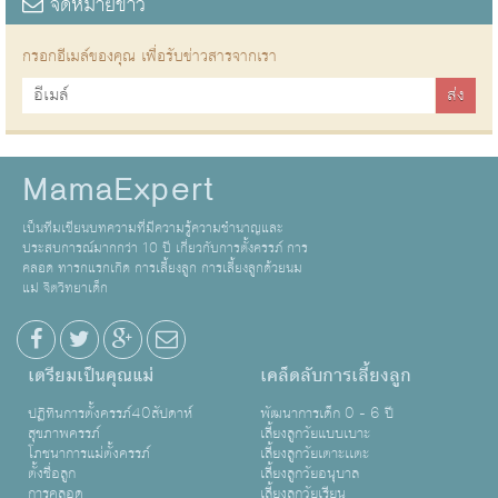
จดหมายข่าว
กรอกอีเมล์ของคุณ เพื่อรับข่าวสารจากเรา
MamaExpert
เป็นทีมเขียนบทความที่มีความรู้ความชำนาญและ
ประสบการณ์มากกว่า 10 ปี เกี่ยวกับการตั้งครรภ์ การ
คลอด ทารกแรกเกิด การเลี้ยงลูก การเลี้ยงลูกด้วยนม
แม่ จิตวิทยาเด็ก
เตรียมเป็นคุณแม่
เคล็ดลับการเลี้ยงลูก
ปฏิทินการตั้งครรภ์40สัปดาห์
พัฒนาการเด็ก 0 - 6 ปี
สุขภาพครรภ์
เลี้ยงลูกวัยแบบเบาะ
โภชนาการแม่ตั้งครรภ์
เลี้ยงลูกวัยเตาะเเตะ
ตั้งชื่อลูก
เลี้ยงลูกวัยอนุบาล
การคลอด
เลี้ยงลูกวัยเรียน